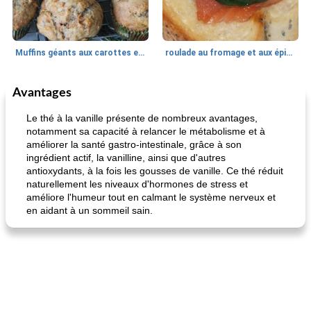
Muffins géants aux carottes et à la banane de Nif
roulade au fromage et aux épinards
Avantages
Marques de confiance: recettes et
30
min
Viande et volaille
55
min
astuces
Le thé à la vanille présente de nombreux avantages,
notamment sa capacité à relancer le métabolisme et à
améliorer la santé gastro-intestinale, grâce à son
ingrédient actif, la vanilline, ainsi que d'autres
antioxydants, à la fois les gousses de vanille. Ce thé réduit
naturellement les niveaux d'hormones de stress et
améliore l'humeur tout en calmant le système nerveux et
en aidant à un sommeil sain.
fiesta tostadas
le méga's jopp joes