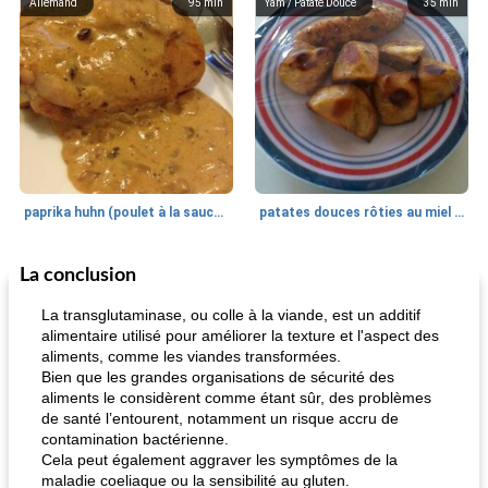
Allemand
95
min
Yam / Patate Douce
35
min
paprika huhn (poulet à la sauce paprika).
patates douces rôties au miel / kumara
La conclusion
Petit déjeuner et brunch
25
min
Viande et volaille
45
min
La transglutaminase, ou colle à la viande, est un additif
alimentaire utilisé pour améliorer la texture et l'aspect des
aliments, comme les viandes transformées.
Bien que les grandes organisations de sécurité des
aliments le considèrent comme étant sûr, des problèmes
de santé l’entourent, notamment un risque accru de
contamination bactérienne.
Cela peut également aggraver les symptômes de la
maladie coeliaque ou la sensibilité au gluten.
quinoa petit déjeuner méditerranéen
poitrines de poulet grillées de jenny