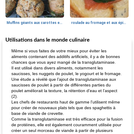
Muffins géants aux carottes et à la banane de Nif
roulade au fromage et aux épinards
Utilisations dans le monde culinaire
Marques de confiance: recettes et
30
min
Viande et volaille
55
min
astuces
Même si vous faites de votre mieux pour éviter les
aliments contenant des additifs artificiels, il y a de bonnes
chances que vous ayez mangé de la transglutaminase.
Il est utilisé dans divers aliments, notamment les
saucisses, les nuggets de poulet, le yogourt et le fromage.
Une étude a révélé que l’ajout de transglutaminase aux
saucisses de poulet à partir de différentes parties du
poulet améliorait la texture, la rétention d’eau et l’aspect
(2).
fiesta tostadas
le méga's jopp joes
Les chefs de restaurants haut de gamme l'utilisent même
pour créer de nouveaux plats tels que des spaghettis à
base de viande de crevette.
Comme la transglutaminase est très efficace pour la fusion
de protéines, elle est également couramment utilisée pour
créer un seul morceau de viande à partir de plusieurs