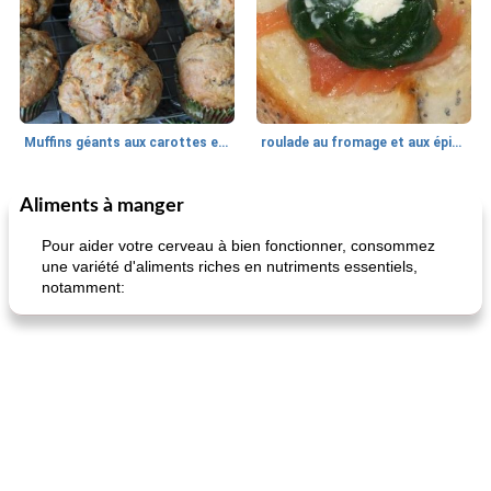
Muffins géants aux carottes et à la banane de Nif
roulade au fromage et aux épinards
Aliments à manger
Marques de confiance: recettes et
30
min
Viande et volaille
55
min
astuces
Pour aider votre cerveau à bien fonctionner, consommez
une variété d'aliments riches en nutriments essentiels,
notamment:
fiesta tostadas
le méga's jopp joes