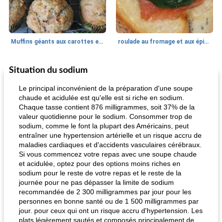
Muffins géants aux carottes et à la banane de Nif
roulade au fromage et aux épinards
Situation du sodium
Marques de confiance: recettes et
30
min
Viande et volaille
55
min
astuces
Le principal inconvénient de la préparation d'une soupe
chaude et acidulée est qu'elle est si riche en sodium.
Chaque tasse contient 876 milligrammes, soit 37% de la
valeur quotidienne pour le sodium. Consommer trop de
sodium, comme le font la plupart des Américains, peut
entraîner une hypertension artérielle et un risque accru de
maladies cardiaques et d'accidents vasculaires cérébraux.
Si vous commencez votre repas avec une soupe chaude
et acidulée, optez pour des options moins riches en
fiesta tostadas
le méga's jopp joes
sodium pour le reste de votre repas et le reste de la
journée pour ne pas dépasser la limite de sodium
recommandée de 2 300 milligrammes par jour pour les
personnes en bonne santé ou de 1 500 milligrammes par
jour. pour ceux qui ont un risque accru d'hypertension. Les
plats légèrement sautés et composés principalement de