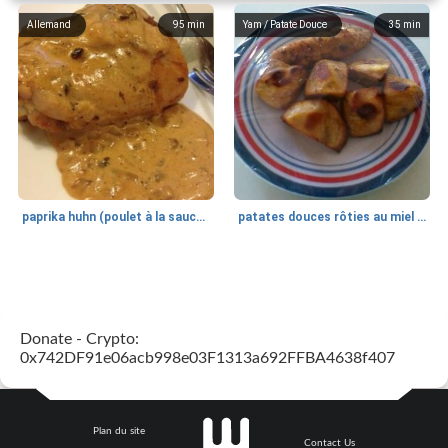
Allemand
95
min
Yam / Patate Douce
35
min
paprika huhn (poulet à la sauce paprika).
patates douces rôties au miel / kumara
Petit déjeuner et brunch
25
min
Viande et volaille
45
min
Donate - Crypto:
0x742DF91e06acb998e03F1313a692FFBA4638f407
Plan du site
Contact Us