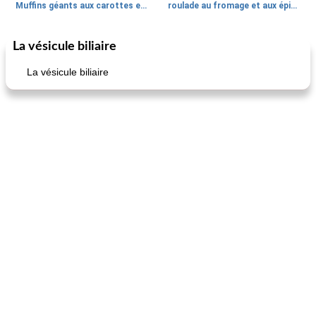
Muffins géants aux carottes et à la banane de Nif
roulade au fromage et aux épinards
La vésicule biliaire
Marques de confiance: recettes et
30
min
Viande et volaille
55
min
astuces
La vésicule biliaire
fiesta tostadas
le méga's jopp joes