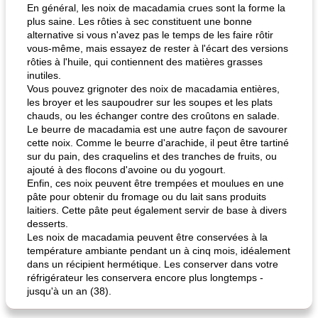
En général, les noix de macadamia crues sont la forme la
plus saine. Les rôties à sec constituent une bonne
alternative si vous n'avez pas le temps de les faire rôtir
vous-même, mais essayez de rester à l'écart des versions
rôties à l'huile, qui contiennent des matières grasses
pois chiches rôtis aux épices
amandes au cheddar rôti
inutiles.
Vous pouvez grignoter des noix de macadamia entières,
les broyer et les saupoudrer sur les soupes et les plats
chauds, ou les échanger contre des croûtons en salade.
Le beurre de macadamia est une autre façon de savourer
cette noix. Comme le beurre d'arachide, il peut être tartiné
sur du pain, des craquelins et des tranches de fruits, ou
ajouté à des flocons d'avoine ou du yogourt.
Enfin, ces noix peuvent être trempées et moulues en une
pâte pour obtenir du fromage ou du lait sans produits
laitiers. Cette pâte peut également servir de base à divers
desserts.
Les noix de macadamia peuvent être conservées à la
température ambiante pendant un à cinq mois, idéalement
dans un récipient hermétique. Les conserver dans votre
réfrigérateur les conservera encore plus longtemps -
jusqu'à un an (38).