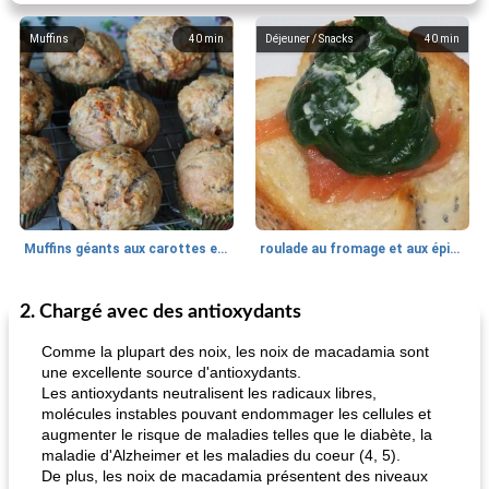
Muffins
40
min
Déjeuner / Snacks
40
min
Muffins géants aux carottes et à la banane de Nif
roulade au fromage et aux épinards
2. Chargé avec des antioxydants
Marques de confiance: recettes et
30
min
Viande et volaille
55
min
astuces
Comme la plupart des noix, les noix de macadamia sont
une excellente source d'antioxydants.
Les antioxydants neutralisent les radicaux libres,
molécules instables pouvant endommager les cellules et
augmenter le risque de maladies telles que le diabète, la
maladie d'Alzheimer et les maladies du coeur (4, 5).
De plus, les noix de macadamia présentent des niveaux