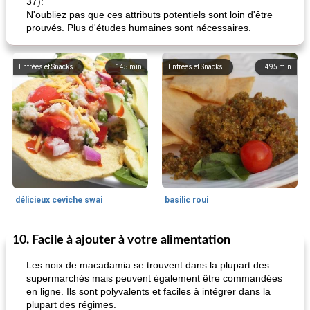
37):
N'oubliez pas que ces attributs potentiels sont loin d'être
prouvés. Plus d'études humaines sont nécessaires.
Entrées et Snacks
145
min
Entrées et Snacks
495
min
délicieux ceviche swai
basilic roui
10. Facile à ajouter à votre alimentation
Déjeuner / Snacks
65
min
30
min
Les noix de macadamia se trouvent dans la plupart des
supermarchés mais peuvent également être commandées
en ligne. Ils sont polyvalents et faciles à intégrer dans la
plupart des régimes.