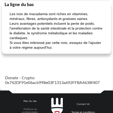
La ligne du bas
Les noix de macadamia sont riches en vitamines,
minéraux, fibres, antioxydants et graisses saines.
Leurs avantages potentiels incluent la perte de poids,
l'amélioration de la santé intestinale et la protection contre
le diabète, le syndrome métabolique et les maladies
cardiaques.
Si vous êtes intéressé par cette noix, essayez de l'ajouter
à votre régime aujourd'hui.
Donate - Crypto:
0x742DF91e06acb998e03F1313a692FFBA4638f407
Plan du site
Contact Us
Politique de
confidentialité
Termes et conditions