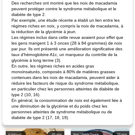
Des recherches ont montré que les noix de macadamia
peuvent protéger contre le syndrome métabolique et le
diabète de type 2.
Par exemple, une étude récente a établi un lien entre les
régimes riches en noix, y compris la noix de macadamia, à
la réduction de la glycémie à jeun.
Les régimes inclus dans cette revue avaient pour effet que
les gens mangent 1 à 3 onces (28 à 84 grammes) de noix
par jour. Ils ont présenté une amélioration significative des
taux d'hémoglobine A1c, un marqueur du contrôle de la
glycémie à long terme (3).
En outre, les régimes riches en acides gras
monoinsaturés, composés à 80% de matières grasses
contenues dans les noix de macadamia, peuvent aider à
réduire les facteurs de risque du syndrome métabolique,
en particulier chez les personnes atteintes de diabète de
type 2 (10, 16).
En général, la consommation de noix est également liée à
une diminution de la glycémie et du poids chez les
personnes atteintes de syndrome métabolique ou de
diabète de type 2 (17, 18, 19).
Allemand
95
min
Yam / Patate Douce
35
min