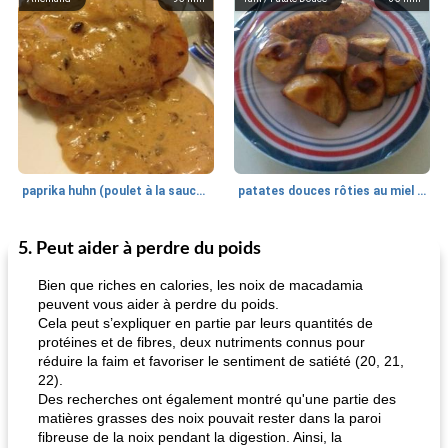
paprika huhn (poulet à la sauce paprika).
patates douces rôties au miel / kumara
5. Peut aider à perdre du poids
Petit déjeuner et brunch
25
min
Viande et volaille
45
min
Bien que riches en calories, les noix de macadamia
peuvent vous aider à perdre du poids.
Cela peut s’expliquer en partie par leurs quantités de
protéines et de fibres, deux nutriments connus pour
réduire la faim et favoriser le sentiment de satiété (20, 21,
22).
Des recherches ont également montré qu'une partie des
matières grasses des noix pouvait rester dans la paroi
fibreuse de la noix pendant la digestion. Ainsi, la
quinoa petit déjeuner méditerranéen
poitrines de poulet grillées de jenny