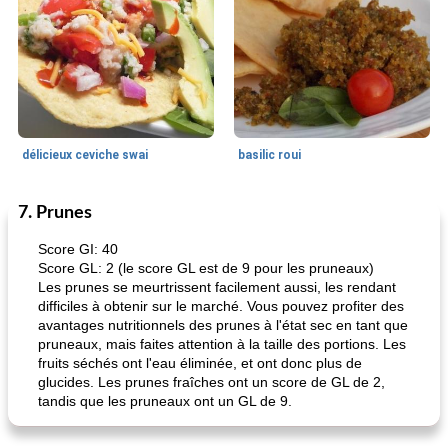
délicieux ceviche swai
basilic roui
7. Prunes
Déjeuner / Snacks
65
min
30
min
Score GI: 40
Score GL: 2 (le score GL est de 9 pour les pruneaux)
Les prunes se meurtrissent facilement aussi, les rendant
difficiles à obtenir sur le marché. Vous pouvez profiter des
avantages nutritionnels des prunes à l'état sec en tant que
pruneaux, mais faites attention à la taille des portions. Les
fruits séchés ont l'eau éliminée, et ont donc plus de
glucides. Les prunes fraîches ont un score de GL de 2,
tandis que les pruneaux ont un GL de 9.
pois chiches rôtis aux épices
amandes au cheddar rôti