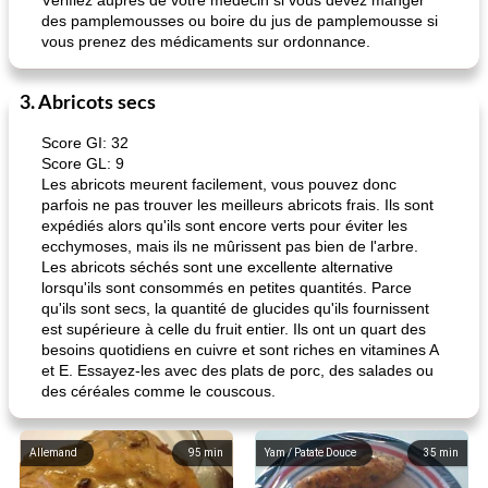
Vérifiez auprès de votre médecin si vous devez manger
des pamplemousses ou boire du jus de pamplemousse si
vous prenez des médicaments sur ordonnance.
3. Abricots secs
Score GI: 32
Score GL: 9
Les abricots meurent facilement, vous pouvez donc
parfois ne pas trouver les meilleurs abricots frais. Ils sont
expédiés alors qu'ils sont encore verts pour éviter les
ecchymoses, mais ils ne mûrissent pas bien de l'arbre.
Les abricots séchés sont une excellente alternative
lorsqu'ils sont consommés en petites quantités. Parce
qu'ils sont secs, la quantité de glucides qu'ils fournissent
est supérieure à celle du fruit entier. Ils ont un quart des
besoins quotidiens en cuivre et sont riches en vitamines A
et E. Essayez-les avec des plats de porc, des salades ou
des céréales comme le couscous.
Allemand
95
min
Yam / Patate Douce
35
min