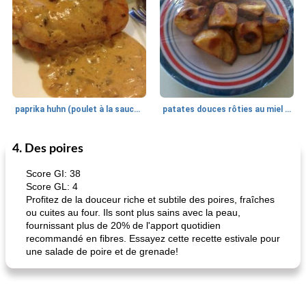
paprika huhn (poulet à la sauce paprika).
patates douces rôties au miel / kumara
4. Des poires
Petit déjeuner et brunch
25
min
Viande et volaille
45
min
Score GI: 38
Score GL: 4
Profitez de la douceur riche et subtile des poires, fraîches
ou cuites au four. Ils sont plus sains avec la peau,
fournissant plus de 20% de l'apport quotidien
recommandé en fibres. Essayez cette recette estivale pour
une salade de poire et de grenade!
quinoa petit déjeuner méditerranéen
poitrines de poulet grillées de jenny