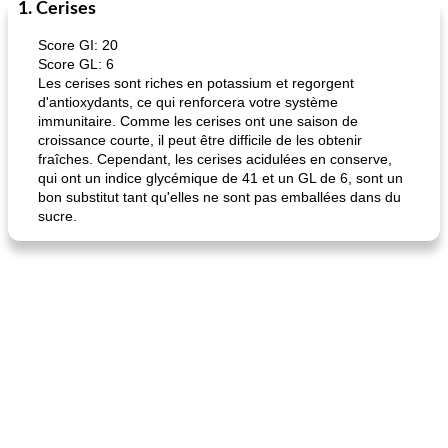
1. Cerises
Marques de confiance: recettes et
30
min
Viande et volaille
55
min
astuces
Score GI: 20
Score GL: 6
Les cerises sont riches en potassium et regorgent
d'antioxydants, ce qui renforcera votre système
immunitaire. Comme les cerises ont une saison de
croissance courte, il peut être difficile de les obtenir
fraîches. Cependant, les cerises acidulées en conserve,
qui ont un indice glycémique de 41 et un GL de 6, sont un
bon substitut tant qu'elles ne sont pas emballées dans du
fiesta tostadas
le méga's jopp joes
sucre.