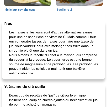
délicieux ceviche swai
basilic roui
Neuf
Déjeuner / Snacks
65
min
30
min
Les fraises et les kiwis sont d'autres alternatives saines
pour une boisson riche en vitamine C. Mais comme il faut
environ quatre tasses de fraises pour faire une tasse de
jus, vous voudrez peut-être mélanger ces fruits dans un
smoothie plutôt que dans un jus.
Nous aimons la recette du chef à la maison, qui comprend
du yogourt à la grecque. Le yaourt grec est une bonne
source de magnésium et de probiotiques. Les probiotiques
peuvent aider les cellules à maintenir une barrière
pois chiches rôtis aux épices
amandes au cheddar rôti
antimicrobienne.
9. Graine de citrouille
Beaucoup de recettes de "jus" de citrouille en ligne
incluent beaucoup de sucres ajoutés ou nécessitent du jus
de pomme acheté en magasin.