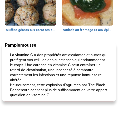
Muffins géants aux carottes et à la banane de Nif
roulade au fromage et aux épinards
Pamplemousse
Marques de confiance: recettes et
30
min
Viande et volaille
55
min
astuces
La vitamine C a des propriétés antioxydantes et autres qui
protègent vos cellules des substances qui endommagent
le corps. Une carence en vitamine C peut entraîner un
retard de cicatrisation, une incapacité à combattre
correctement les infections et une réponse immunitaire
altérée.
Heureusement, cette explosion d'agrumes par The Black
Peppercorn contient plus de suffisamment de votre apport
quotidien en vitamine C.
fiesta tostadas
le méga's jopp joes