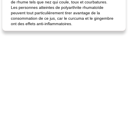
de rhume tels que nez qui coule, toux et courbatures.
Les personnes atteintes de polyarthrite rhumatoïde
peuvent tout particulièrement tirer avantage de la
quinoa petit déjeuner méditerranéen
poitrines de poulet grillées de jenny
consommation de ce jus, car le curcuma et le gingembre
ont des effets anti-inflammatoires.