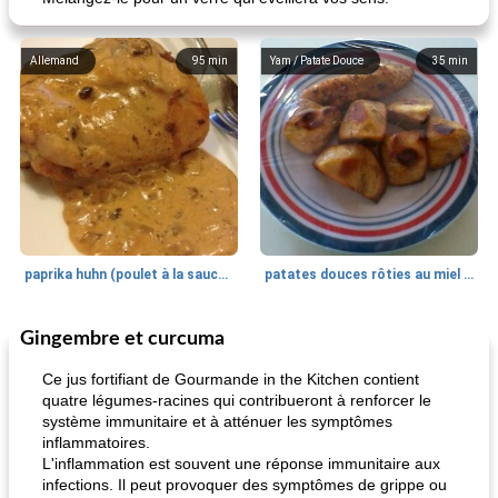
Allemand
95
min
Yam / Patate Douce
35
min
paprika huhn (poulet à la sauce paprika).
patates douces rôties au miel / kumara
Gingembre et curcuma
Petit déjeuner et brunch
25
min
Viande et volaille
45
min
Ce jus fortifiant de Gourmande in the Kitchen contient
quatre légumes-racines qui contribueront à renforcer le
système immunitaire et à atténuer les symptômes
inflammatoires.
L'inflammation est souvent une réponse immunitaire aux
infections. Il peut provoquer des symptômes de grippe ou