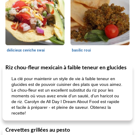
délicieux ceviche swai
basilic roui
Riz chou-fleur mexicain à faible teneur en glucides
Déjeuner / Snacks
65
min
30
min
La clé pour maintenir un style de vie à faible teneur en
glucides est de pouvoir cuisiner des plats que vous aimez.
Le chou-fleur est un excellent substitut du riz pour les
moments où vous avez envie d'un sauté, d'un haricot ou
de riz. Carolyn de All Day I Dream About Food est rapide
et facile à préparer - et pleine de saveur. Obtenez la
recette!
pois chiches rôtis aux épices
amandes au cheddar rôti
Crevettes grillées au pesto