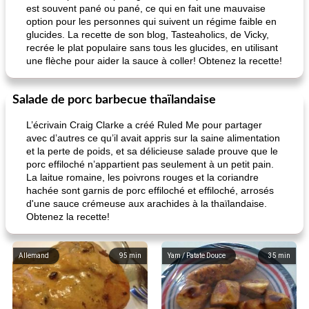
est souvent pané ou pané, ce qui en fait une mauvaise
option pour les personnes qui suivent un régime faible en
glucides. La recette de son blog, Tasteaholics, de Vicky,
recrée le plat populaire sans tous les glucides, en utilisant
une flèche pour aider la sauce à coller! Obtenez la recette!
Salade de porc barbecue thaïlandaise
L’écrivain Craig Clarke a créé Ruled Me pour partager
avec d’autres ce qu’il avait appris sur la saine alimentation
et la perte de poids, et sa délicieuse salade prouve que le
porc effiloché n’appartient pas seulement à un petit pain.
La laitue romaine, les poivrons rouges et la coriandre
hachée sont garnis de porc effiloché et effiloché, arrosés
d'une sauce crémeuse aux arachides à la thaïlandaise.
Obtenez la recette!
Allemand
95
min
Yam / Patate Douce
35
min