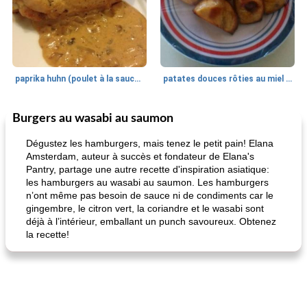
paprika huhn (poulet à la sauce paprika).
patates douces rôties au miel / kumara
Burgers au wasabi au saumon
Petit déjeuner et brunch
25
min
Viande et volaille
45
min
Dégustez les hamburgers, mais tenez le petit pain! Elana
Amsterdam, auteur à succès et fondateur de Elana's
Pantry, partage une autre recette d'inspiration asiatique:
les hamburgers au wasabi au saumon. Les hamburgers
n’ont même pas besoin de sauce ni de condiments car le
gingembre, le citron vert, la coriandre et le wasabi sont
déjà à l’intérieur, emballant un punch savoureux. Obtenez
la recette!
quinoa petit déjeuner méditerranéen
poitrines de poulet grillées de jenny