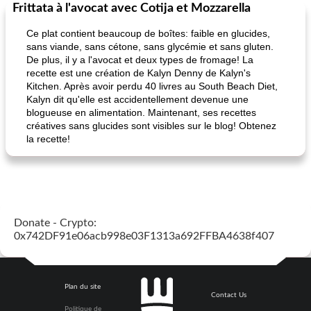
Frittata à l'avocat avec Cotija et Mozzarella
Alimentation saine
10
min
Vacances et événements
0
min
Ce plat contient beaucoup de boîtes: faible en glucides,
sans viande, sans cétone, sans glycémie et sans gluten.
De plus, il y a l'avocat et deux types de fromage! La
recette est une création de Kalyn Denny de Kalyn's
Kitchen. Après avoir perdu 40 livres au South Beach Diet,
Kalyn dit qu'elle est accidentellement devenue une
blogueuse en alimentation. Maintenant, ses recettes
créatives sans glucides sont visibles sur le blog! Obtenez
la recette!
pouding au chocolat maison
ananas cuit au four avec des craquelins
Donate - Crypto:
0x742DF91e06acb998e03F1313a692FFBA4638f407
Plan du site
Contact Us
Politique de