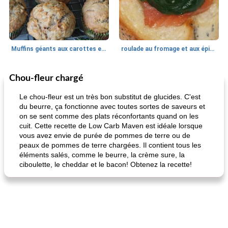
Muffins géants aux carottes et à la banane de Nif
roulade au fromage et aux épinards
Chou-fleur chargé
Marques de confiance: recettes et
30
min
Viande et volaille
55
min
astuces
Le chou-fleur est un très bon substitut de glucides. C'est
du beurre, ça fonctionne avec toutes sortes de saveurs et
on se sent comme des plats réconfortants quand on les
cuit. Cette recette de Low Carb Maven est idéale lorsque
vous avez envie de purée de pommes de terre ou de
peaux de pommes de terre chargées. Il contient tous les
éléments salés, comme le beurre, la crème sure, la
ciboulette, le cheddar et le bacon! Obtenez la recette!
fiesta tostadas
le méga's jopp joes