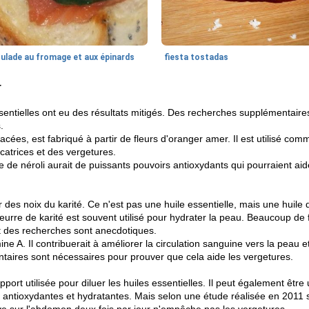
oulade au fromage et aux épinards
fiesta tostadas
r
sentielles ont eu des résultats mitigés. Des recherches supplémentaire
.
acées, est fabriqué à partir de fleurs d'oranger amer. Il est utilisé co
catrices et des vergetures.
de néroli aurait de puissants pouvoirs antioxydants qui pourraient aide
.
r des noix du karité. Ce n'est pas une huile essentielle, mais une huile de
e beurre de karité est souvent utilisé pour hydrater la peau. Beaucoup 
rt des recherches sont anecdotiques.
ne A. Il contribuerait à améliorer la circulation sanguine vers la peau et 
ires sont nécessaires pour prouver que cela aide les vergetures.
pport utilisée pour diluer les huiles essentielles. Il peut également être u
s antioxydantes et hydratantes. Mais selon une étude réalisée en 2011