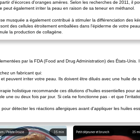
artir d'écorces d'oranges amères. Selon les recherches de 2011, il pourra
 peut également irriter la peau en raison de sa teneur en méthanol.
 rose musquée a également contribué à stimuler la différenciation des k
 sont des cellules étroitement emballées dans l'épiderme de votre peau 
imule la production de collagène.
lementées par la FDA (Food and Drug Administration) des États-Unis. Il 
hez un fabricant qui:
et peuvent irriter votre peau. Ils doivent être dilués avec une huile de s
érapie holistique recommande ces dilutions d'huiles essentielles pour a
e une ou deux fois par jour. Si cela ne fonctionne pas - et que l'irritati
ch pour détecter les réactions allergiques avant d'appliquer les huiles es
am / Patate Douce
35
min
Petit déjeuner et brunch
25
m