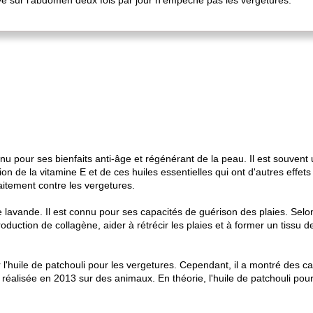
live sur l'abdomen deux fois par jour n'empêche pas les vergetures.
u pour ses bienfaits anti-âge et régénérant de la peau. Il est souvent 
tion de la vitamine E et de ces huiles essentielles qui ont d'autres effe
itement contre les vergetures.
de lavande. Il est connu pour ses capacités de guérison des plaies. S
duction de collagène, aider à rétrécir les plaies et à former un tissu de
'huile de patchouli pour les vergetures. Cependant, il a montré des c
éalisée en 2013 sur des animaux. En théorie, l'huile de patchouli pourr