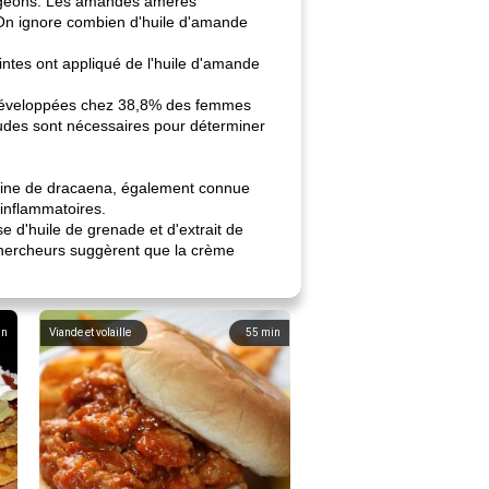
angeons. Les amandes amères
 On ignore combien d'huile d'amande
ntes ont appliqué de l'huile d'amande
développées chez 38,8% des femmes
udes sont nécessaires pour déterminer
résine de dracaena, également connue
inflammatoires.
d'huile de grenade et d'extrait de
s chercheurs suggèrent que la crème
in
Viande et volaille
55
min