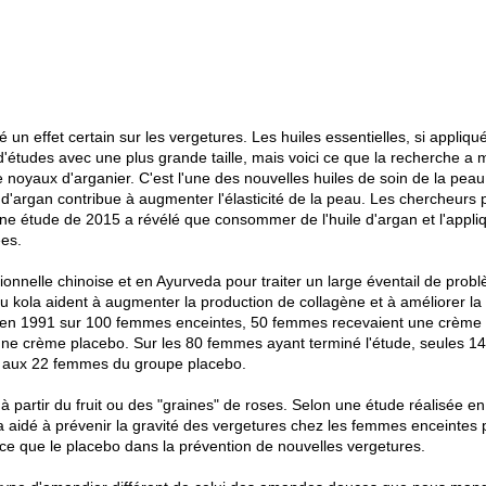
 un effet certain sur les vergetures. Les huiles essentielles, si appliq
 d'études avec une plus grande taille, mais voici ce que la recherche a 
e noyaux d'arganier. C'est l'une des nouvelles huiles de soin de la peau 
 d'argan contribue à augmenter l'élasticité de la peau. Les chercheurs 
Une étude de 2015 a révélé que consommer de l'huile d'argan et l'appliq
es.
itionnelle chinoise et en Ayurveda pour traiter un large éventail de pr
ola aident à augmenter la production de collagène et à améliorer la ré
n 1991 sur 100 femmes enceintes, 50 femmes recevaient une crème to
ne crème placebo. Sur les 80 femmes ayant terminé l'étude, seules 1
t aux 22 femmes du groupe placebo.
à partir du fruit ou des "graines" de roses. Selon une étude réalisée 
 aidé à prévenir la gravité des vergetures chez les femmes enceintes 
cace que le placebo dans la prévention de nouvelles vergetures.