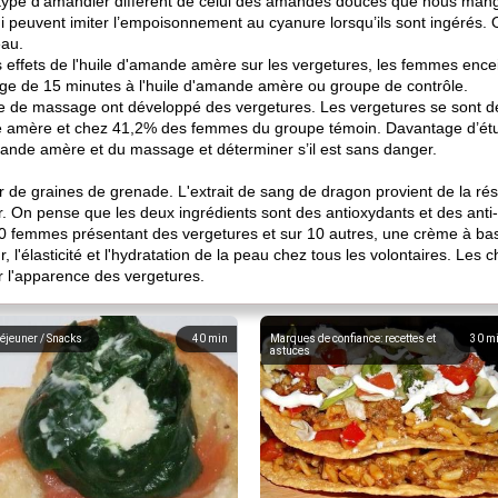
 type d'amandier différent de celui des amandes douces que nous m
 peuvent imiter l’empoisonnement au cyanure lorsqu’ils sont ingérés.
eau.
effets de l'huile d'amande amère sur les vergetures, les femmes encei
ge de 15 minutes à l'huile d'amande amère ou groupe de contrôle.
de massage ont développé des vergetures. Les vergetures se sont 
ande amère et chez 41,2% des femmes du groupe témoin. Davantage d’ét
mande amère et du massage et déterminer s’il est sans danger.
ir de graines de grenade. L'extrait de sang de dragon provient de la 
On pense que les deux ingrédients sont des antioxydants et des anti-
femmes présentant des vergetures et sur 10 autres, une crème à base 
 l'élasticité et l'hydratation de la peau chez tous les volontaires. Le
er l'apparence des vergetures.
éjeuner / Snacks
40
min
Marques de confiance: recettes et
30
m
astuces