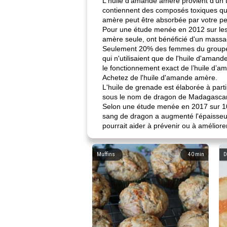
L'huile d'amande amère provient d'un
contiennent des composés toxiques qui
amère peut être absorbée par votre p
Pour une étude menée en 2012 sur les 
amère seule, ont bénéficié d'un massa
Seulement 20% des femmes du groupe 
qui n'utilisaient que de l'huile d'am
le fonctionnement exact de l’huile d’a
Achetez de l'huile d'amande amère.
L'huile de grenade est élaborée à part
sous le nom de dragon de Madagascar. 
Selon une étude menée en 2017 sur 10 
sang de dragon a augmenté l'épaisseur,
pourrait aider à prévenir ou à amélior
Muffins
40
min
D