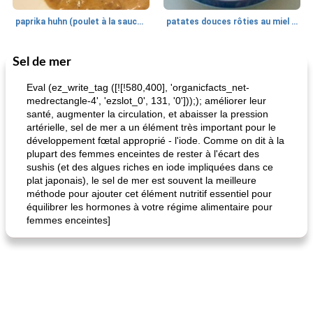
paprika huhn (poulet à la sauce paprika).
patates douces rôties au miel / kumara
Sel de mer
Petit déjeuner et brunch
25
min
Viande et volaille
45
min
Eval (ez_write_tag ([![!580,400], 'organicfacts_net-
medrectangle-4', 'ezslot_0', 131, '0']));); améliorer leur
santé, augmenter la circulation, et abaisser la pression
artérielle, sel de mer a un élément très important pour le
développement fœtal approprié - l'iode. Comme on dit à la
plupart des femmes enceintes de rester à l'écart des
sushis (et des algues riches en iode impliquées dans ce
plat japonais), le sel de mer est souvent la meilleure
méthode pour ajouter cet élément nutritif essentiel pour
quinoa petit déjeuner méditerranéen
poitrines de poulet grillées de jenny
équilibrer les hormones à votre régime alimentaire pour
femmes enceintes]