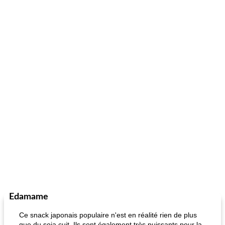
Edamame
Ce snack japonais populaire n'est en réalité rien de plus
que du soja cuit. Ils sont également très puissants pour la