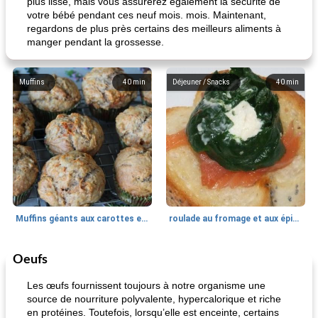
plus lisse, mais vous assurerez également la sécurité de
votre bébé pendant ces neuf mois. mois. Maintenant,
regardons de plus près certains des meilleurs aliments à
manger pendant la grossesse.
Muffins
40
min
Déjeuner / Snacks
40
min
Muffins géants aux carottes et à la banane de Nif
roulade au fromage et aux épinards
Oeufs
Marques de confiance: recettes et
30
min
Viande et volaille
55
min
astuces
Les œufs fournissent toujours à notre organisme une
source de nourriture polyvalente, hypercalorique et riche
en protéines. Toutefois, lorsqu’elle est enceinte, certains