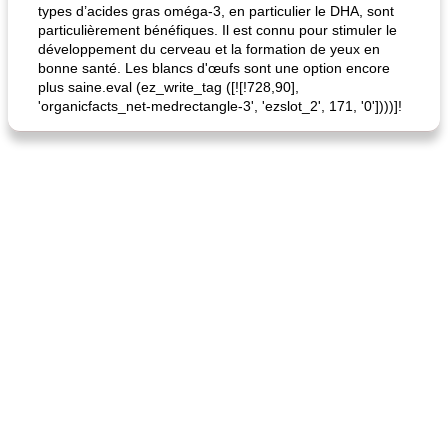
types d’acides gras oméga-3, en particulier le DHA, sont
particulièrement bénéfiques. Il est connu pour stimuler le
développement du cerveau et la formation de yeux en
bonne santé. Les blancs d'œufs sont une option encore
plus saine.eval (ez_write_tag ([![!728,90],
'organicfacts_net-medrectangle-3', 'ezslot_2', 171, '0'])))]!
fiesta tostadas
le méga's jopp joes