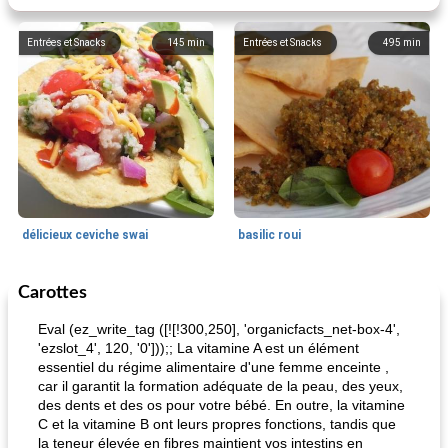
Entrées et Snacks
145
min
Entrées et Snacks
495
min
délicieux ceviche swai
basilic roui
Carottes
Déjeuner / Snacks
65
min
30
min
Eval (ez_write_tag ([![!300,250], 'organicfacts_net-box-4',
'ezslot_4', 120, '0']));; La vitamine A est un élément
essentiel du régime alimentaire d'une femme enceinte ,
car il garantit la formation adéquate de la peau, des yeux,
des dents et des os pour votre bébé. En outre, la vitamine
C et la vitamine B ont leurs propres fonctions, tandis que
la teneur élevée en fibres maintient vos intestins en