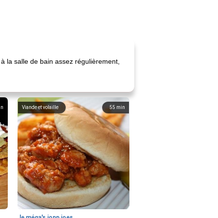
à la salle de bain assez régulièrement,
in
Viande et volaille
55
min
le méga's jopp joes