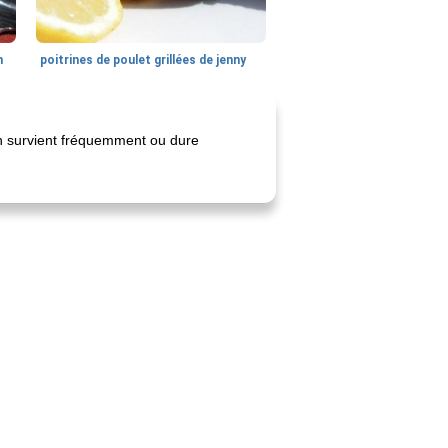
n
poitrines de poulet grillées de jenny
on survient fréquemment ou dure