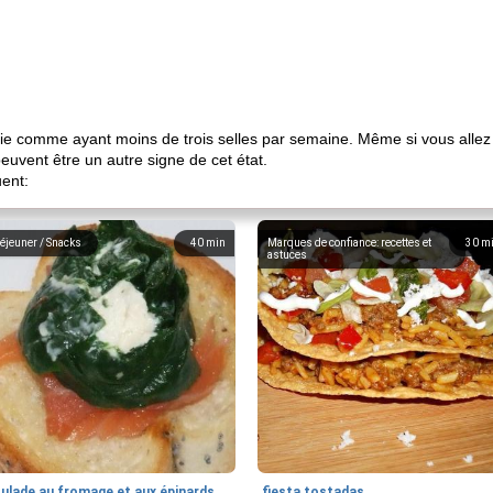
ie comme ayant moins de trois selles par semaine. Même si vous allez 
peuvent être un autre signe de cet état.
uent:
éjeuner / Snacks
40
min
Marques de confiance: recettes et
30
m
astuces
oulade au fromage et aux épinards
fiesta tostadas