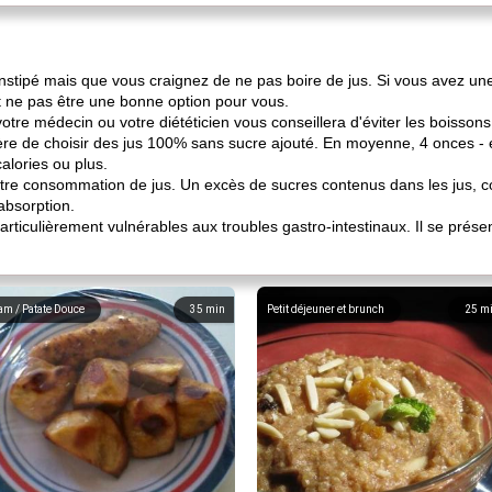
nstipé mais que vous craignez de ne pas boire de jus. Si vous avez une
ut ne pas être une bonne option pour vous.
otre médecin ou votre diététicien vous conseillera d'éviter les boissons
re de choisir des jus 100% sans sucre ajouté. En moyenne, 4 onces - 
alories ou plus.
r votre consommation de jus. Un excès de sucres contenus dans les jus,
bsorption.
rticulièrement vulnérables aux troubles gastro-intestinaux. Il se prés
am / Patate Douce
35
min
Petit déjeuner et brunch
25
m