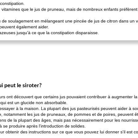
constipation.
en vitamines que le jus de pruneau, mais de nombreux enfants préfèrent
de soulagement en mélangeant une pincée de jus de citron dans un verr
peuvent également aider.
 gazeuses jusqu'à ce que la constipation disparaisse.
i peut le siroter?
s ont découvert que certains jus pouvaient contribuer à augmenter la
, qui est un glucide non absorbable.
ssayer à la maison. La plupart des jus pasteurisés peuvent aider à soul
lle, notamment les jus de pruneaux, de pommes et de poires, peuvent êtr
ens de la plupart des âges, mais pas nécessairement pour les nourriss
e produire après l'introduction de solides.
r obtenir des instructions sur ce que vous pouvez lui donner s'il est co