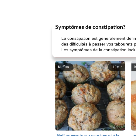
Symptômes de constipation?
La constipation est généralement défin
des difficultés à passer vos tabourets 
Les symptômes de la constipation incl
Muffins
40
min
D
Muffins géants aux carottes et à la banane de Nif
r