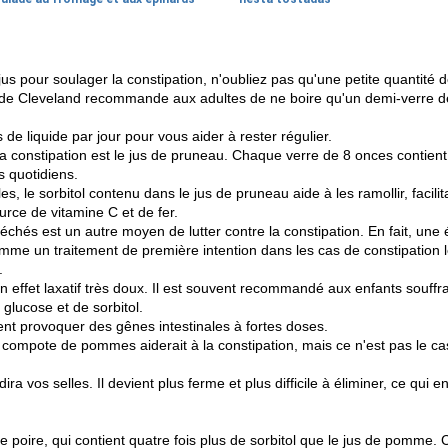
us pour soulager la constipation, n'oubliez pas qu'une petite quantité de
ue de Cleveland recommande aux adultes de ne boire qu'un demi-verre de 
de liquide par jour pour vous aider à rester régulier.
 la constipation est le jus de pruneau. Chaque verre de 8 onces contien
 quotidiens.
les, le sorbitol contenu dans le jus de pruneau aide à les ramollir, facili
ce de vitamine C et de fer.
hés est un autre moyen de lutter contre la constipation. En fait, une
mme un traitement de première intention dans les cas de constipation
.
effet laxatif très doux. Il est souvent recommandé aux enfants souffran
 glucose et de sorbitol.
ent provoquer des gênes intestinales à fortes doses.
compote de pommes aiderait à la constipation, mais ce n'est pas le 
ra vos selles. Il devient plus ferme et plus difficile à éliminer, ce qui e
de poire, qui contient quatre fois plus de sorbitol que le jus de pomme.