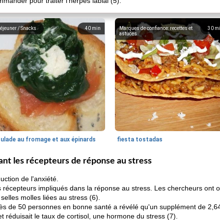
mander pour traiter l'herpès labial (5).
éjeuner / Snacks
40
min
Marques de confiance: recettes et
30
m
astuces
oulade au fromage et aux épinards
fiesta tostadas
uant les récepteurs de réponse au stress
uction de l'anxiété.
s récepteurs impliqués dans la réponse au stress. Les chercheurs ont o
selles molles liées au stress (6).
 de 50 personnes en bonne santé a révélé qu'un supplément de 2,64 
 et réduisait le taux de cortisol, une hormone du stress (7).