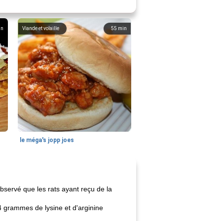
in
Viande et volaille
55
min
le méga's jopp joes
bservé que les rats ayant reçu de la
grammes de lysine et d'arginine