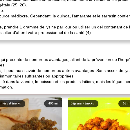
gétale (25, 26).
ne:
urce médiocre. Cependant, le quinoa, l'amarante et le sarrasin contie
e, prendre 1 gramme de lysine par jour ou utiliser un gel contenant de l
nsulter d'abord votre professionnel de la santé (4).
qui présente de nombreux avantages, allant de la prévention de l'herpès 
ies.
es, il peut aussi avoir de nombreux autres avantages. Sans assez de lys
immunitaires suffisantes ou appropriées.
é dans la viande, le poisson et les produits laitiers, mais les légumineu
mation.
ntrées et Snacks
495
min
Déjeuner / Snacks
65
m