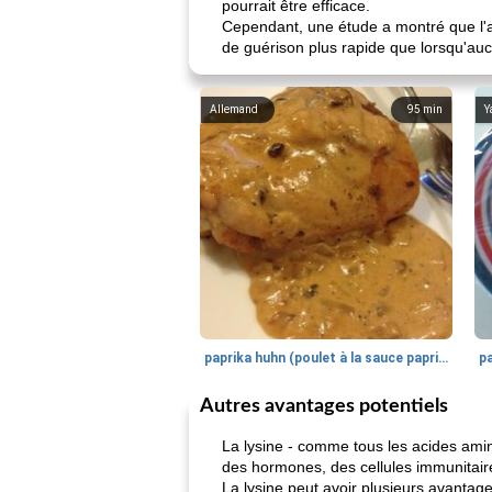
pourrait être efficace.
Cependant, une étude a montré que l'app
de guérison plus rapide que lorsqu'aucun
Allemand
95
min
Y
paprika huhn (poulet à la sauce paprika).
Autres avantages potentiels
La lysine - comme tous les acides amin
des hormones, des cellules immunitai
La lysine peut avoir plusieurs avanta