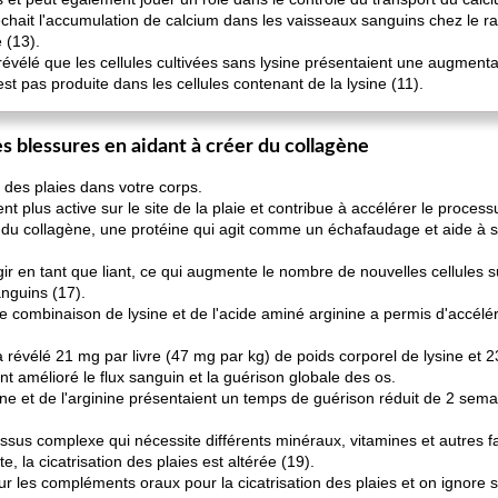
êchait l'accumulation de calcium dans les vaisseaux sanguins chez le ra
 (13).
 révélé que les cellules cultivées sans lysine présentaient une augmen
st pas produite dans les cellules contenant de la lysine (11).
s blessures en aidant à créer du collagène
n des plaies dans votre corps.
nt plus active sur le site de la plaie et contribue à accélérer le proces
 du collagène, une protéine qui agit comme un échafaudage et aide à sou
r en tant que liant, ce qui augmente le nombre de nouvelles cellules 
nguins (17).
e combinaison de lysine et de l'acide aminé arginine a permis d'accélér
a révélé 21 mg par livre (47 mg par kg) de poids corporel de lysine et 
ent amélioré le flux sanguin et la guérison globale des os.
ysine et de l'arginine présentaient un temps de guérison réduit de 2 se
essus complexe qui nécessite différents minéraux, vitamines et autres f
, la cicatrisation des plaies est altérée (19).
ur les compléments oraux pour la cicatrisation des plaies et on ignore si