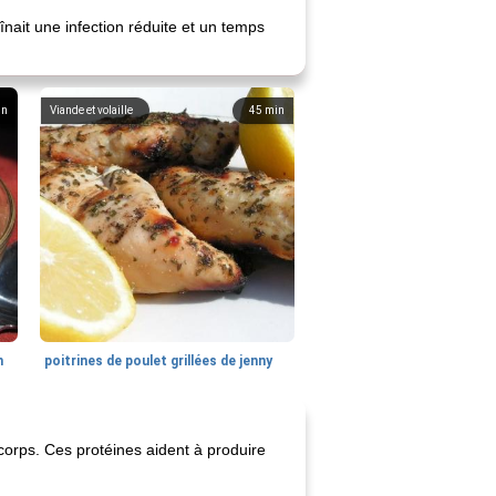
nait une infection réduite et un temps
in
Viande et volaille
45
min
n
poitrines de poulet grillées de jenny
corps. Ces protéines aident à produire