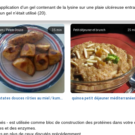
lication d'un gel contenant de la lysine sur une plaie ulcéreuse entraî
 gel n'était utilisé (20).
am / Patate Douce
35
min
Petit déjeuner et brunch
25
m
patates douces rôties au miel / kumara
quinoa petit déjeuner méditerranée
és - est utilisée comme bloc de construction des protéines dans votre 
res et des enzymes.
ges en plus de ceux discutés précédemment.