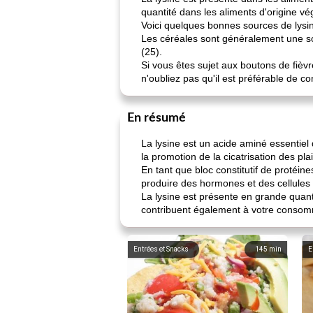
quantité dans les aliments d'origine vé
Voici quelques bonnes sources de lysi
Les céréales sont généralement une so
(25).
Si vous êtes sujet aux boutons de fièvr
n'oubliez pas qu'il est préférable de co
En résumé
La lysine est un acide aminé essentiel 
la promotion de la cicatrisation des pla
En tant que bloc constitutif de protéin
produire des hormones et des cellules 
La lysine est présente en grande quantit
contribuent également à votre consom
Entrées et Snacks
145
min
E