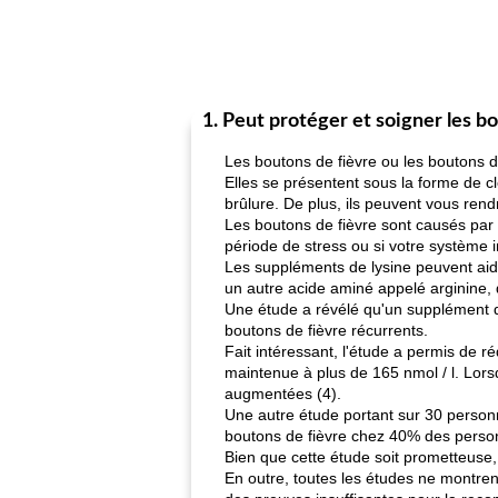
1. Peut protéger et soigner les bo
Les boutons de fièvre ou les boutons d
Elles se présentent sous la forme de c
brûlure. De plus, ils peuvent vous ren
Les boutons de fièvre sont causés par 
période de stress ou si votre système im
Les suppléments de lysine peuvent aide
un autre acide aminé appelé arginine, d
Une étude a révélé qu'un supplément qu
boutons de fièvre récurrents.
Fait intéressant, l'étude a permis de r
maintenue à plus de 165 nmol / l. Lors
augmentées (4).
Une autre étude portant sur 30 personne
boutons de fièvre chez 40% des person
Bien que cette étude soit prometteuse, e
En outre, toutes les études ne montrent