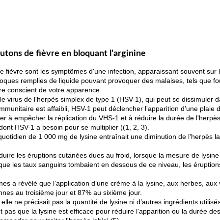
utons de fièvre en bloquant l'arginine
e fièvre sont les symptômes d'une infection, apparaissant souvent sur l
loques remplies de liquide pouvant provoquer des malaises, tels que fo
dre conscient de votre apparence.
le virus de l'herpès simplex de type 1 (HSV-1), qui peut se dissimuler 
munitaire est affaibli, HSV-1 peut déclencher l'apparition d'une plaie de
r à empêcher la réplication du VHS-1 et à réduire la durée de l'herpès
ont HSV-1 a besoin pour se multiplier ((1, 2, 3).
otidien de 1 000 mg de lysine entraînait une diminution de l'herpès l
éduire les éruptions cutanées dues au froid, lorsque la mesure de lysin
que les taux sanguins tombaient en dessous de ce niveau, les éruption
s a révélé que l’application d’une crème à la lysine, aux herbes, aux v
nes au troisième jour et 87% au sixième jour.
lle ne précisait pas la quantité de lysine ni d’autres ingrédients utilis
 pas que la lysine est efficace pour réduire l'apparition ou la durée d