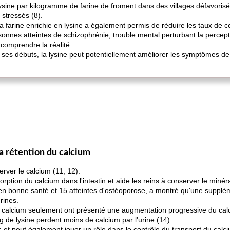
sine par kilogramme de farine de froment dans des villages défavorisés
stressés (8).
a farine enrichie en lysine a également permis de réduire les taux de c
sonnes atteintes de schizophrénie, trouble mental perturbant la percep
 comprendre la réalité.
 ses débuts, la lysine peut potentiellement améliorer les symptômes de
la rétention du calcium
erver le calcium (11, 12).
ption du calcium dans l'intestin et aide les reins à conserver le minéra
n bonne santé et 15 atteintes d'ostéoporose, a montré qu'une supplém
rines.
alcium seulement ont présenté une augmentation progressive du calc
de lysine perdent moins de calcium par l'urine (14).
s et peut également jouer un rôle dans le contrôle du transport du calc