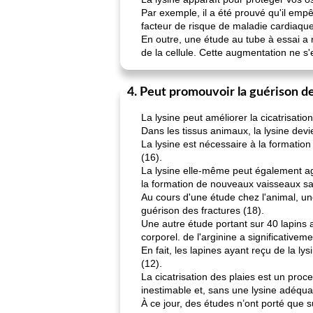
Par exemple, il a été prouvé qu'il emp
facteur de risque de maladie cardiaque
En outre, une étude au tube à essai a
de la cellule. Cette augmentation ne s'e
4. Peut promouvoir la guérison de
La lysine peut améliorer la cicatrisatio
Dans les tissus animaux, la lysine devie
La lysine est nécessaire à la formation
(16).
La lysine elle-même peut également agi
la formation de nouveaux vaisseaux sa
Au cours d'une étude chez l'animal, un
guérison des fractures (18).
Une autre étude portant sur 40 lapins 
corporel. de l'arginine a significativem
En fait, les lapines ayant reçu de la l
(12).
La cicatrisation des plaies est un proc
inestimable et, sans une lysine adéquate
À ce jour, des études n’ont porté que s