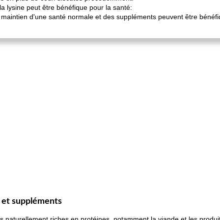
a lysine peut être bénéfique pour la santé:
u maintien d'une santé normale et des suppléments peuvent être bénéfi
e et suppléments
ts naturellement riches en protéines, notamment la viande et les produi