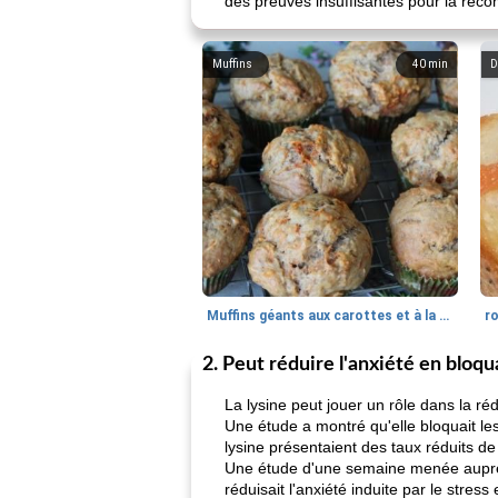
des preuves insuffisantes pour la recom
Muffins
40
min
D
Muffins géants aux carottes et à la banane de Nif
r
2. Peut réduire l'anxiété en bloq
La lysine peut jouer un rôle dans la réd
Une étude a montré qu'elle bloquait le
lysine présentaient des taux réduits de 
Une étude d'une semaine menée auprès
réduisait l'anxiété induite par le stress