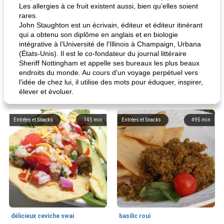
Les allergies à ce fruit existent aussi, bien qu’elles soient
rares.
John Staughton est un écrivain, éditeur et éditeur itinérant
qui a obtenu son diplôme en anglais et en biologie
intégrative à l'Université de l'Illinois à Champaign, Urbana
(États-Unis). Il est le co-fondateur du journal littéraire
Sheriff Nottingham et appelle ses bureaux les plus beaux
endroits du monde. Au cours d'un voyage perpétuel vers
l'idée de chez lui, il utilise des mots pour éduquer, inspirer,
élever et évoluer.
Entrées et Snacks
145
min
Entrées et Snacks
495
min
délicieux ceviche swai
basilic roui