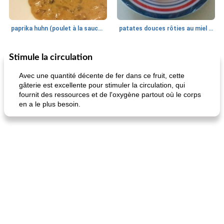
paprika huhn (poulet à la sauce paprika).
patates douces rôties au miel / kumara
Stimule la circulation
Petit déjeuner et brunch
25
min
Viande et volaille
45
min
Avec une quantité décente de fer dans ce fruit, cette
gâterie est excellente pour stimuler la circulation, qui
fournit des ressources et de l'oxygène partout où le corps
en a le plus besoin.
quinoa petit déjeuner méditerranéen
poitrines de poulet grillées de jenny