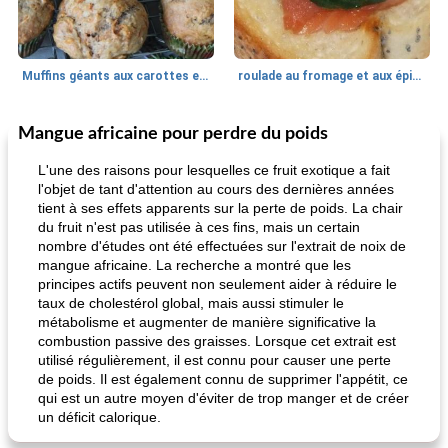
Muffins géants aux carottes et à la banane de Nif
roulade au fromage et aux épinards
Mangue africaine pour perdre du poids
Marques de confiance: recettes et
30
min
Viande et volaille
55
min
astuces
L'une des raisons pour lesquelles ce fruit exotique a fait
l'objet de tant d'attention au cours des dernières années
tient à ses effets apparents sur la perte de poids. La chair
du fruit n'est pas utilisée à ces fins, mais un certain
nombre d'études ont été effectuées sur l'extrait de noix de
mangue africaine. La recherche a montré que les
principes actifs peuvent non seulement aider à réduire le
taux de cholestérol global, mais aussi stimuler le
métabolisme et augmenter de manière significative la
fiesta tostadas
le méga's jopp joes
combustion passive des graisses. Lorsque cet extrait est
utilisé régulièrement, il est connu pour causer une perte
de poids. Il est également connu de supprimer l'appétit, ce
qui est un autre moyen d'éviter de trop manger et de créer
un déficit calorique.