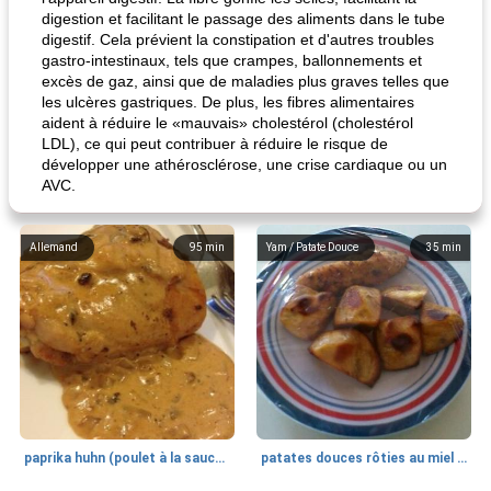
digestion et facilitant le passage des aliments dans le tube
digestif. Cela prévient la constipation et d'autres troubles
gastro-intestinaux, tels que crampes, ballonnements et
excès de gaz, ainsi que de maladies plus graves telles que
les ulcères gastriques. De plus, les fibres alimentaires
aident à réduire le «mauvais» cholestérol (cholestérol
LDL), ce qui peut contribuer à réduire le risque de
développer une athérosclérose, une crise cardiaque ou un
AVC.
Allemand
95
min
Yam / Patate Douce
35
min
paprika huhn (poulet à la sauce paprika).
patates douces rôties au miel / kumara