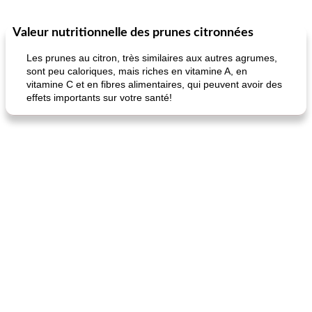
Valeur nutritionnelle des prunes citronnées
Marques de confiance: recettes et
30
min
Viande et volaille
55
min
astuces
Les prunes au citron, très similaires aux autres agrumes,
sont peu caloriques, mais riches en vitamine A, en
vitamine C et en fibres alimentaires, qui peuvent avoir des
effets importants sur votre santé!
fiesta tostadas
le méga's jopp joes