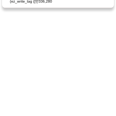
(ez_write_tag ([![!336,280