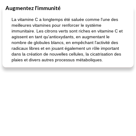
Augmentez l'immunité
Petit déjeuner et brunch
25
min
Viande et volaille
45
min
La vitamine C a longtemps été saluée comme l'une des
meilleures vitamines pour renforcer le système
immunitaire. Les citrons verts sont riches en vitamine C et
agissent en tant qu'antioxydants, en augmentant le
nombre de globules blancs, en empêchant l'activité des
radicaux libres et en jouant également un rôle important
dans la création de nouvelles cellules, la cicatrisation des
plaies et divers autres processus métaboliques.
quinoa petit déjeuner méditerranéen
poitrines de poulet grillées de jenny