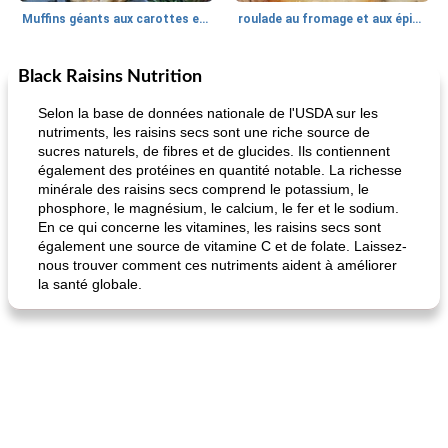
Muffins géants aux carottes et à la banane de Nif
roulade au fromage et aux épinards
Black Raisins Nutrition
Marques de confiance: recettes et
30
min
Viande et volaille
55
min
astuces
Selon la base de données nationale de l'USDA sur les
nutriments, les raisins secs sont une riche source de
sucres naturels, de fibres et de glucides. Ils contiennent
également des protéines en quantité notable. La richesse
minérale des raisins secs comprend le potassium, le
phosphore, le magnésium, le calcium, le fer et le sodium.
En ce qui concerne les vitamines, les raisins secs sont
également une source de vitamine C et de folate. Laissez-
nous trouver comment ces nutriments aident à améliorer
fiesta tostadas
le méga's jopp joes
la santé globale.