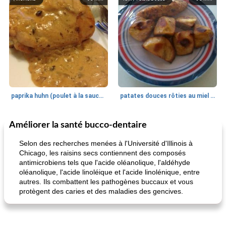
paprika huhn (poulet à la sauce paprika).
patates douces rôties au miel / kumara
Améliorer la santé bucco-dentaire
Petit déjeuner et brunch
25
min
Viande et volaille
45
min
Selon des recherches menées à l'Université d'Illinois à
Chicago, les raisins secs contiennent des composés
antimicrobiens tels que l'acide oléanolique, l'aldéhyde
oléanolique, l'acide linoléique et l'acide linolénique, entre
autres. Ils combattent les pathogènes buccaux et vous
protègent des caries et des maladies des gencives.
quinoa petit déjeuner méditerranéen
poitrines de poulet grillées de jenny