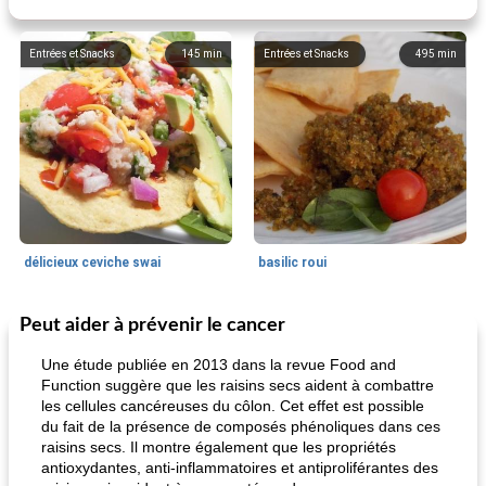
Entrées et Snacks
145
min
Entrées et Snacks
495
min
délicieux ceviche swai
basilic roui
Peut aider à prévenir le cancer
Déjeuner / Snacks
65
min
30
min
Une étude publiée en 2013 dans la revue Food and
Function suggère que les raisins secs aident à combattre
les cellules cancéreuses du côlon. Cet effet est possible
du fait de la présence de composés phénoliques dans ces
raisins secs. Il montre également que les propriétés
antioxydantes, anti-inflammatoires et antiproliférantes des