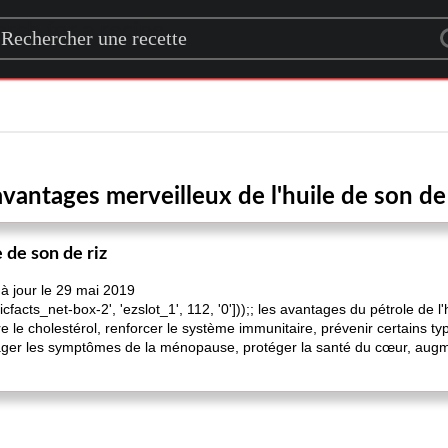
rch for a recipe
avantages merveilleux de l'huile de son de 
 de son de riz
à jour le 29 mai 2019
cfacts_net-box-2', 'ezslot_1', 112, '0']));; les avantages du pétrole de l
re le cholestérol, renforcer le système immunitaire, prévenir certains ty
lager les symptômes de la ménopause, protéger la santé du cœur, augmen