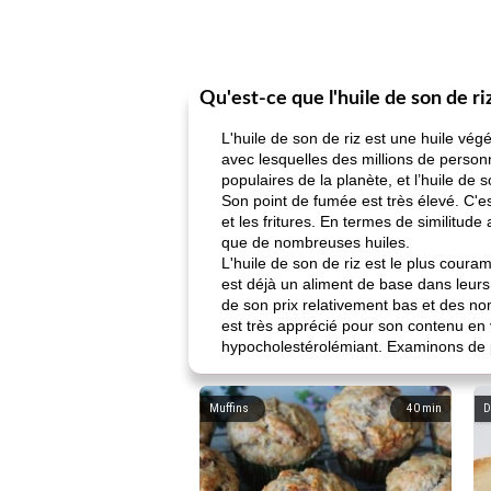
Qu'est-ce que l'huile de son de ri
L'huile de son de riz est une huile vé
avec lesquelles des millions de person
populaires de la planète, et l’huile de 
Son point de fumée est très élevé. C'e
et les fritures. En termes de similitude
que de nombreuses huiles.
L'huile de son de riz est le plus cour
est déjà un aliment de base dans leurs 
de son prix relativement bas et des no
est très apprécié pour son contenu en 
hypocholestérolémiant. Examinons de pl
Muffins
40
min
D