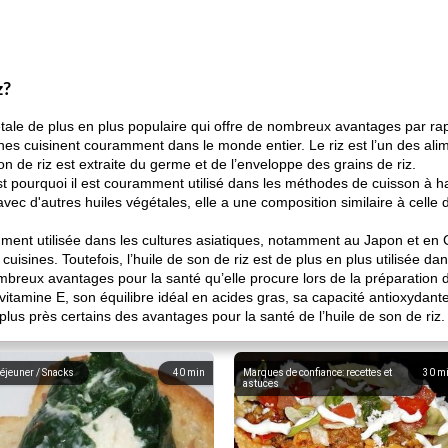
z?
gétale de plus en plus populaire qui offre de nombreux avantages par ra
nes cuisinent couramment dans le monde entier. Le riz est l’un des alim
son de riz est extraite du germe et de l’enveloppe des grains de riz.
st pourquoi il est couramment utilisé dans les méthodes de cuisson à h
 avec d'autres huiles végétales, elle a une composition similaire à celle d
amment utilisée dans les cultures asiatiques, notamment au Japon et en 
cuisines. Toutefois, l’huile de son de riz est de plus en plus utilisée 
mbreux avantages pour la santé qu’elle procure lors de la préparation d
vitamine E, son équilibre idéal en acides gras, sa capacité antioxydant
us près certains des avantages pour la santé de l’huile de son de riz.
éjeuner / Snacks
40
min
Marques de confiance: recettes et
30
m
astuces