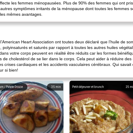
il affecte les femmes ménopausées. Plus de 90% des femmes qui ont pris
d'autres symptômes irritants de la ménopause dont toutes les femmes so
nt les mêmes avantages.
l’American Heart Association ont toutes deux déclaré que l’huile de son 
polyinsaturés et saturés par rapport à toutes les autres huiles végétal
l dans votre corps peuvent en réalité être réduits car les formes bénéf
 de cholestérol de se lier dans le corps. Cela peut aider à réduire des 
e les crises cardiaques et les accidents vasculaires cérébraux. Qui savai
r si bien!
am / Patate Douce
35
min
Petit déjeuner et brunch
25
m