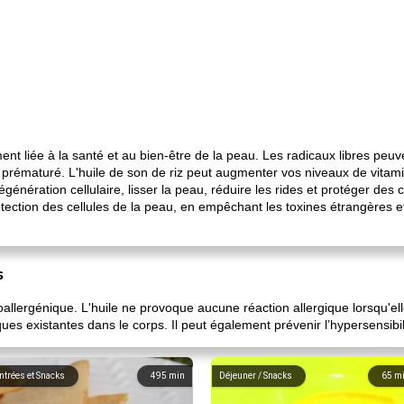
ent liée à la santé et au bien-être de la peau. Les radicaux libres peuve
 prématuré. L'huile de son de riz peut augmenter vos niveaux de vitami
égénération cellulaire, lisser la peau, réduire les rides et protéger des
otection des cellules de la peau, en empêchant les toxines étrangères 
s
oallergénique. L'huile ne provoque aucune réaction allergique lorsqu'elle
ues existantes dans le corps. Il peut également prévenir l’hypersensibili
ntrées et Snacks
495
min
Déjeuner / Snacks
65
m