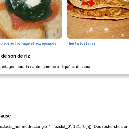
oulade au fromage et aux épinards
fiesta tostadas
 de son de riz
avantages pour la santé, comme indiqué ci-dessous.
pause
anicfacts_net-medrectangle-4', 'ezslot_0', 131, '0'])]); Des recherches o