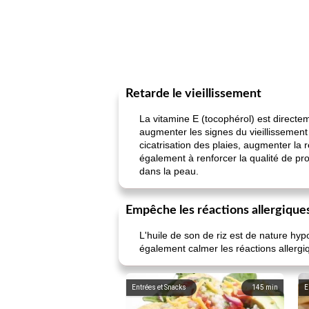
Retarde le vieillissement
La vitamine E (tocophérol) est directem
augmenter les signes du vieillissement
cicatrisation des plaies, augmenter la r
également à renforcer la qualité de pr
dans la peau.
Empêche les réactions allergique
L'huile de son de riz est de nature hyp
également calmer les réactions allergiq
Entrées et Snacks
145
min
E