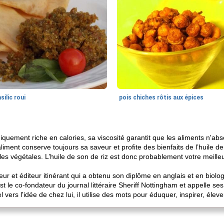
silic roui
pois chiches rôtis aux épices
hniquement riche en calories, sa viscosité garantit que les aliments n'ab
liment conserve toujours sa saveur et profite des bienfaits de l’huile d
uiles végétales. L’huile de son de riz est donc probablement votre meilleu
r et éditeur itinérant qui a obtenu son diplôme en anglais et en biologie 
t le co-fondateur du journal littéraire Sheriff Nottingham et appelle se
rs l'idée de chez lui, il utilise des mots pour éduquer, inspirer, éleve