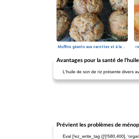
Muffins géants aux carottes et à la banane de Nif
r
Avantages pour la santé de l'huile
L'huile de son de riz présente divers 
Prévient les problèmes de méno
Eval [!ez_write_tag ([![!580,400], 'org