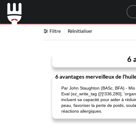
Sea
Filtre
Réinitialiser
6 
6 avantages merveilleux de l'huile
Par John Staughton (BASc, BFA) - Mis 
Eval (ez_write_tag ([![!336,280], 'organi
incluent sa capacité pour aider à rédui
peau, favoriser la perte de poids, sou
réactions allergiques.