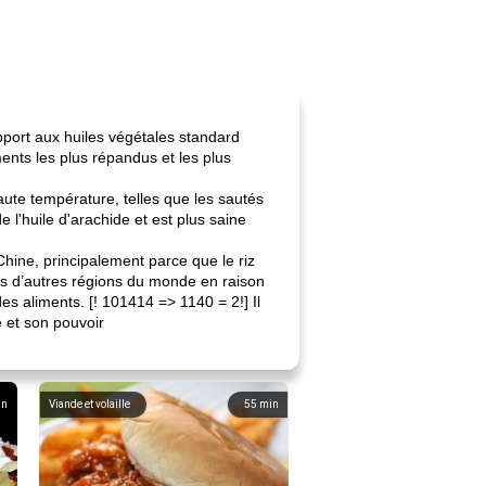
pport aux huiles végétales standard
ents les plus répandus et les plus
aute température, telles que les sautés
e l'huile d'arachide et est plus saine
Chine, principalement parce que le riz
dans d’autres régions du monde en raison
es aliments. [! 101414 => 1140 = 2!] Il
e et son pouvoir
in
Viande et volaille
55
min