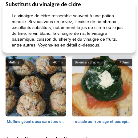
Substituts du vinaigre de cidre
Le vinaigre de cidre ressemble souvent à une potion
miracle. Si vous vous en privez, il existe de nombreux
excellents substituts, notamment le jus de citron ou le jus
de lime, le vin blanc, le vinaigre de riz, le vinaigre
balsamique, cuisson du sherry et du vinaigre de fruits,
entre autres. Voyons-les en détail ci-dessous.
Muffins
40
min
Déjeuner / Snacks
40
min
Muffins géants aux carottes et à la banane de Nif
roulade au fromage et aux épinards