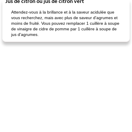
Jus de citron ou jus de citron vert
Marques de confiance: recettes et
30
min
Viande et volaille
55
min
astuces
Attendez-vous à la brillance et à la saveur acidulée que
vous recherchez, mais avec plus de saveur d'agrumes et
moins de fruité. Vous pouvez remplacer 1 cuillère à soupe
de vinaigre de cidre de pomme par 1 cuillère à soupe de
jus d'agrumes.
fiesta tostadas
le méga's jopp joes