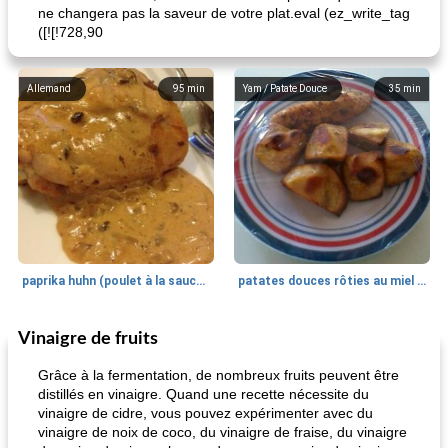
ne changera pas la saveur de votre plat.eval (ez_write_tag
([![!728,90
Allemand
95
min
Yam / Patate Douce
35
min
paprika huhn (poulet à la sauce paprika).
patates douces rôties au miel / kumara
Vinaigre de fruits
Petit déjeuner et brunch
25
min
Viande et volaille
45
min
Grâce à la fermentation, de nombreux fruits peuvent être
distillés en vinaigre. Quand une recette nécessite du
vinaigre de cidre, vous pouvez expérimenter avec du
vinaigre de noix de coco, du vinaigre de fraise, du vinaigre