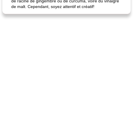
de racine de gingembre ou de curcuma, voire du vinaigre
de malt. Cependant, soyez attentif et créatif!
quinoa petit déjeuner méditerranéen
poitrines de poulet grillées de jenny