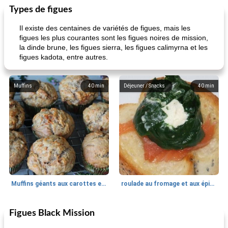
Types de figues
Il existe des centaines de variétés de figues, mais les
figues les plus courantes sont les figues noires de mission,
la dinde brune, les figues sierra, les figues calimyrna et les
figues kadota, entre autres.
Muffins
40
min
Déjeuner / Snacks
40
min
Muffins géants aux carottes et à la banane de Nif
roulade au fromage et aux épinards
Figues Black Mission
Marques de confiance: recettes et
30
min
Viande et volaille
55
min
astuces