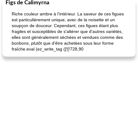
Figs de Calimyrna
Petit déjeuner et brunch
25
min
Viande et volaille
45
min
Riche couleur ambre à l'intérieur. La saveur de ces figues
est particulièrement unique, avec de la noisette et un
soupçon de douceur. Cependant, ces figues étant plus
fragiles et susceptibles de s'altérer que d'autres variétés,
elles sont généralement séchées et vendues comme des
bonbons, plutôt que d'être achetées sous leur forme
fraîche.eval (ez_write_tag ([![!728,90
quinoa petit déjeuner méditerranéen
poitrines de poulet grillées de jenny