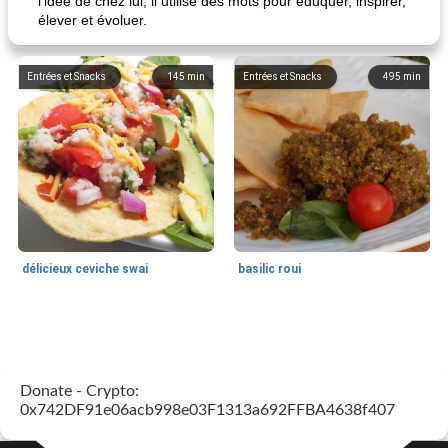
l'idée de chez lui, il utilise des mots pour éduquer, inspirer,
élever et évoluer.
Entrées et Snacks
145
min
Entrées et Snacks
495
min
délicieux ceviche swai
basilic roui
Déjeuner / Snacks
65
min
30
min
Donate - Crypto:
0x742DF91e06acb998e03F1313a692FFBA4638f407