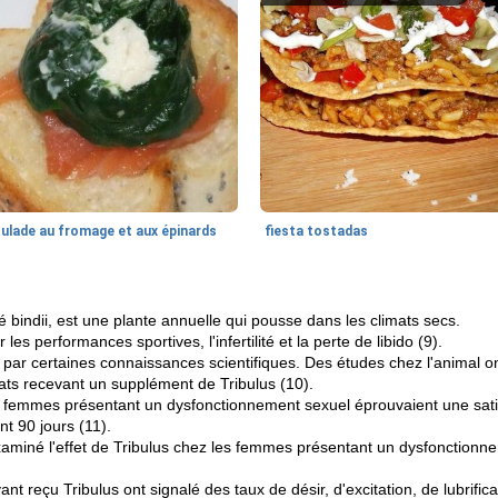
oulade au fromage et aux épinards
fiesta tostadas
é bindii, est une plante annuelle qui pousse dans les climats secs.
les performances sportives, l'infertilité et la perte de libido (9).
ar certaines connaissances scientifiques. Des études chez l'animal 
ats recevant un supplément de Tribulus (10).
femmes présentant un dysfonctionnement sexuel éprouvaient une satis
t 90 jours (11).
aminé l'effet de Tribulus chez les femmes présentant un dysfonctionn
 reçu Tribulus ont signalé des taux de désir, d'excitation, de lubrifica