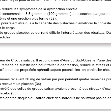
à réduire les symptômes de la dysfonction érectile.
i consommaient 3,5 grammes (100 grammes) de pistaches par jour pen
énis et une érection plus ferme (32).
pourraient être dus à la capacité des pistaches d'améliorer le cholesté
t le corps.
de groupe placebo, ce qui rend difficile l'interprétation des résultats.
solides.
leur de Crocus sativus. Il est originaire d'Asie du Sud-Ouest et l'une de
remède de substitution pour traiter la dépression, réduire le stress et 
cié pour ses propriétés aphrodisiaques potentielles, en particulier che
mes recevant 30 mg de safran par jour pendant quatre semaines prése
s recevant un placebo (34).
évélé que celles du groupe safran avaient présenté des niveaux d'excita
lacebo (35).
tés aphrodisiaques du safran chez des individus ne souffrant pas de d