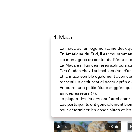
1. Maca
La maca est un légume-racine doux qui
En Amérique du Sud, il est couramment 
les montagnes du centre du Pérou et est
La Maca est l'un des rares aphrodisiaq
Des études chez l'animal font état d'une
Et la maca semble également avoir des 
ressenti un désir sexuel accru après a
En outre, une petite étude suggère que
antidépresseurs (7).
La plupart des études ont fourni entr
Les participants ont généralement bien
pour déterminer les doses sûres et les 
Muffins
40
min
D