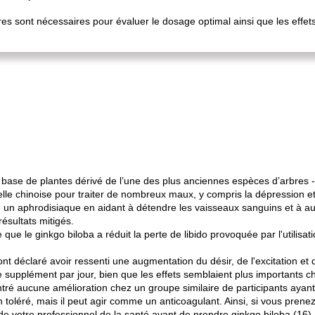
es sont nécessaires pour évaluer le dosage optimal ainsi que les effe
ase de plantes dérivé de l’une des plus anciennes espèces d’arbres - 
elle chinoise pour traiter de nombreux maux, y compris la dépression et
 un aphrodisiaque en aidant à détendre les vaisseaux sanguins et à au
ésultats mitigés.
que le ginkgo biloba a réduit la perte de libido provoquée par l'utilisa
 déclaré avoir ressenti une augmentation du désir, de l'excitation et d
pplément par jour, bien que les effets semblaient plus importants che
ré aucune amélioration chez un groupe similaire de participants ayant 
 toléré, mais il peut agir comme un anticoagulant. Ainsi, si vous prene
de votre professionnel de la santé avant de prendre ginkgo biloba (16).