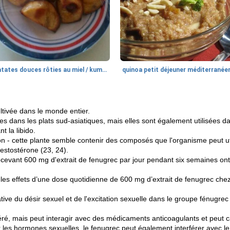
patates douces rôties au miel / kumara
quinoa petit déjeuner méditerranée
ltivée dans le monde entier.
sées dans les plats sud-asiatiques, mais elles sont également utilisée
t la libido.
on - cette plante semble contenir des composés que l'organisme peut u
testostérone (23, 24).
evant 600 mg d'extrait de fenugrec par jour pendant six semaines ont 
es effets d’une dose quotidienne de 600 mg d’extrait de fenugrec che
tive du désir sexuel et de l'excitation sexuelle dans le groupe fénugrec 
éré, mais peut interagir avec des médicaments anticoagulants et peut 
r les hormones sexuelles, le fenugrec peut également interférer avec 