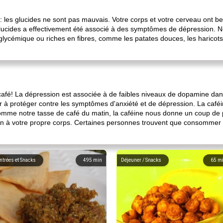
: les glucides ne sont pas mauvais. Votre corps et votre cerveau ont be
glucides a effectivement été associé à des symptômes de dépression. N
e glycémique ou riches en fibres, comme les patates douces, les haricot
fé! La dépression est associée à de faibles niveaux de dopamine dans 
der à protéger contre les symptômes d'anxiété et de dépression. La caf
omme notre tasse de café du matin, la caféine nous donne un coup de
ion à votre propre corps. Certaines personnes trouvent que consommer 
ntrées et Snacks
495
min
Déjeuner / Snacks
65
m