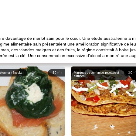
ire davantage de merlot sain pour le cœur. Une étude australienne a m
gime alimentaire sain présentaient une amélioration significative de 
mes, des viandes maigres et des fruits, le régime consistait à boire j
érée est la clé. Une consommation excessive d'alcool a montré une a
éjeuner / Snacks
40
min
Marques de confiance: recettes et
30
m
astuces