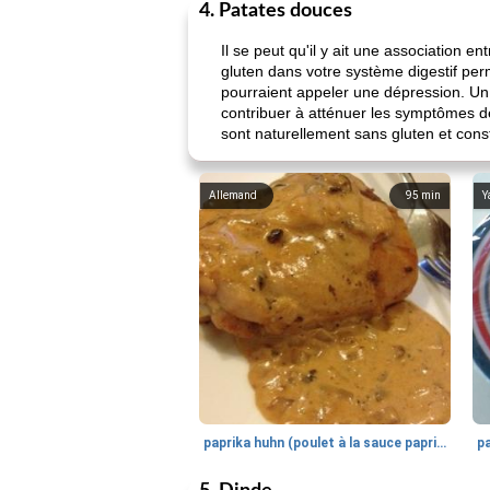
4. Patates douces
Il se peut qu'il y ait une association 
gluten dans votre système digestif pe
pourraient appeler une dépression. Un 
contribuer à atténuer les symptômes de 
sont naturellement sans gluten et const
Allemand
95
min
Y
paprika huhn (poulet à la sauce paprika).