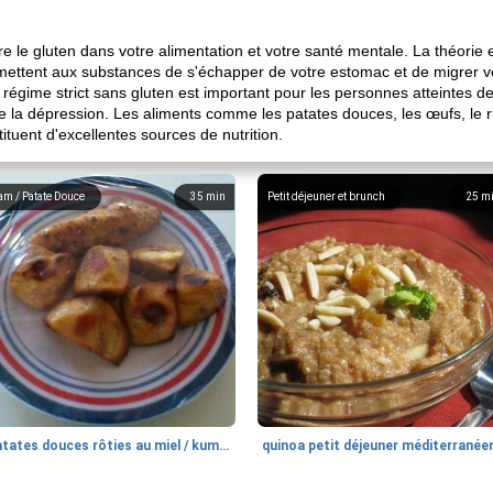
entre le gluten dans votre alimentation et votre santé mentale. La théor
rmettent aux substances de s'échapper de votre estomac et de migrer ve
régime strict sans gluten est important pour les personnes atteintes d
la dépression. Les aliments comme les patates douces, les œufs, le riz,
ituent d'excellentes sources de nutrition.
am / Patate Douce
35
min
Petit déjeuner et brunch
25
m
patates douces rôties au miel / kumara
quinoa petit déjeuner méditerranée