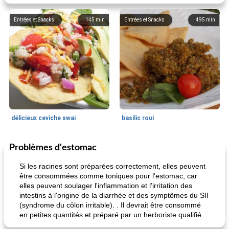
Entrées et Snacks
145
min
Entrées et Snacks
495
min
délicieux ceviche swai
basilic roui
Problèmes d'estomac
Déjeuner / Snacks
65
min
30
min
Si les racines sont préparées correctement, elles peuvent
être consommées comme toniques pour l'estomac, car
elles peuvent soulager l'inflammation et l'irritation des
intestins à l'origine de la diarrhée et des symptômes du SII
(syndrome du côlon irritable). . Il devrait être consommé
en petites quantités et préparé par un herboriste qualifié.