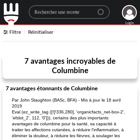
Search for a recipe
Login
Filtre
Réinitialiser
7 avantages incroyables de
Columbine
7 avantages étonnants de Columbine
Par John Staughton (BASc, BFA) - Mis à jour le 18 avril
2019
Eval (ez_write_tag ([![!336,280], 'organicfacts_net-box-2',
'efslot_2', 112, '0'])); certains des plus importants
avantages de columbine pour la santé, sa capacité à
traiter les affections cutanées, à réduire l'inflammation, à
éliminer la douleur, à réduire les fièvres, à soulager les