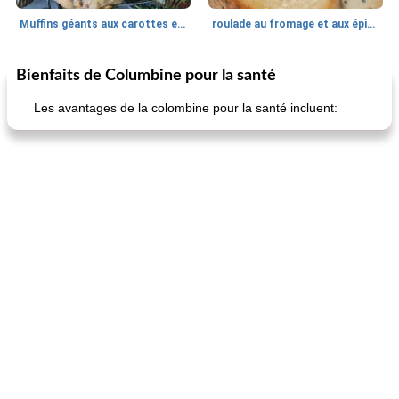
Muffins géants aux carottes et à la banane de Nif
roulade au fromage et aux épinards
Bienfaits de Columbine pour la santé
Marques de confiance: recettes et
30
min
Viande et volaille
55
min
astuces
Les avantages de la colombine pour la santé incluent:
fiesta tostadas
le méga's jopp joes