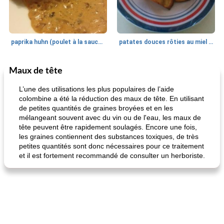
paprika huhn (poulet à la sauce paprika).
patates douces rôties au miel / kumara
Maux de tête
Petit déjeuner et brunch
25
min
Viande et volaille
45
min
L’une des utilisations les plus populaires de l’aide
colombine a été la réduction des maux de tête. En utilisant
de petites quantités de graines broyées et en les
mélangeant souvent avec du vin ou de l'eau, les maux de
tête peuvent être rapidement soulagés. Encore une fois,
les graines contiennent des substances toxiques, de très
petites quantités sont donc nécessaires pour ce traitement
et il est fortement recommandé de consulter un herboriste.
quinoa petit déjeuner méditerranéen
poitrines de poulet grillées de jenny