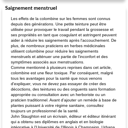
Saignement menstruel
pois chiches rôtis aux épices
amandes au cheddar rôti
Les effets de la colombine sur les femmes sont connus
depuis des générations. Une petite teinture peut être
utilisée pour provoquer le travail pendant la grossesse et
ses propriétés en tant que coagulant et astringent peuvent
aider à réduire les saignements après l'accouchement. De
plus, de nombreux praticiens en herbes médicinales
utilisent columbine pour réduire les saignements
menstruels et atténuer une partie de l'inconfort et des
symptômes associés aux menstruations.
Comme mentionné à plusieurs reprises dans cet article,
colombine est une fleur toxique. Par conséquent, malgré
tous les avantages pour la santé que nous venons
d'expliquer, vous ne devez pas essayer de créer des
décoctions, des teintures ou des onguents sans formation
appropriée ou consultation avec un herboriste ou un
praticien traditionnel. Avant d’ajouter un remède à base de
plantes puissant à votre régime sanitaire, consultez
toujours un professionnel de la santé.
John Staughton est un écrivain, éditeur et éditeur itinérant
qui a obtenu ses diplômes en anglais et en biologie
intégrative à l'Université de l'Illinois à Champaign, Urbana