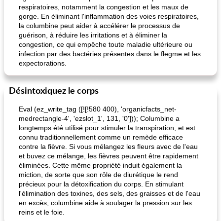
respiratoires, notamment la congestion et les maux de
gorge. En éliminant l'inflammation des voies respiratoires,
la columbine peut aider à accélérer le processus de
guérison, à réduire les irritations et à éliminer la
congestion, ce qui empêche toute maladie ultérieure ou
infection par des bactéries présentes dans le flegme et les
expectorations.
Désintoxiquez le corps
Eval (ez_write_tag ([![!580 400), 'organicfacts_net-
medrectangle-4', 'ezslot_1', 131, '0'])); Columbine a
longtemps été utilisé pour stimuler la transpiration, et est
connu traditionnellement comme un remède efficace
contre la fièvre. Si vous mélangez les fleurs avec de l'eau
et buvez ce mélange, les fièvres peuvent être rapidement
éliminées. Cette même propriété induit également la
miction, de sorte que son rôle de diurétique le rend
précieux pour la détoxification du corps. En stimulant
l'élimination des toxines, des sels, des graisses et de l'eau
en excès, columbine aide à soulager la pression sur les
reins et le foie.