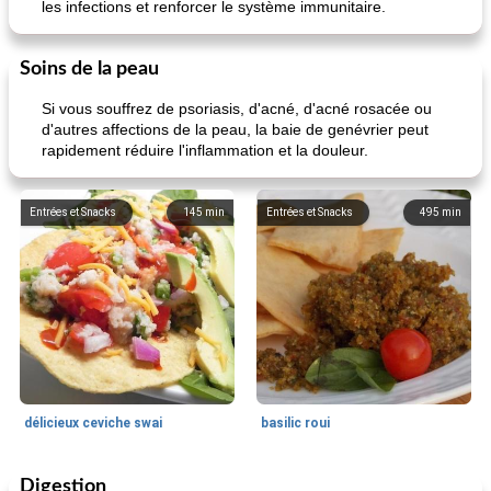
les infections et renforcer le système immunitaire.
Soins de la peau
Si vous souffrez de psoriasis, d'acné, d'acné rosacée ou
d'autres affections de la peau, la baie de genévrier peut
rapidement réduire l'inflammation et la douleur.
Entrées et Snacks
145
min
Entrées et Snacks
495
min
délicieux ceviche swai
basilic roui
Digestion
Déjeuner / Snacks
65
min
30
min