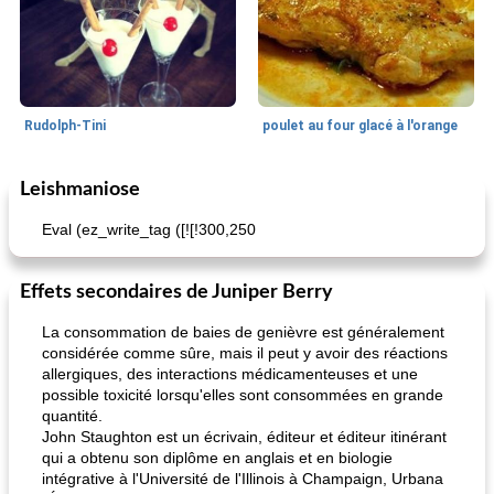
Rudolph-Tini
poulet au four glacé à l'orange
Leishmaniose
Alimentation saine
10
min
Vacances et événements
0
min
Eval (ez_write_tag ([![!300,250
Effets secondaires de Juniper Berry
La consommation de baies de genièvre est généralement
considérée comme sûre, mais il peut y avoir des réactions
allergiques, des interactions médicamenteuses et une
possible toxicité lorsqu'elles sont consommées en grande
pouding au chocolat maison
ananas cuit au four avec des craquelins
quantité.
John Staughton est un écrivain, éditeur et éditeur itinérant
qui a obtenu son diplôme en anglais et en biologie
intégrative à l'Université de l'Illinois à Champaign, Urbana