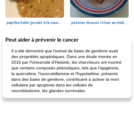
paprika huhn (poulet à la sauce paprika).
patates douces rôties au miel / kumara
Peut aider à prévenir le cancer
Petit déjeuner et brunch
25
min
Viande et volaille
45
min
Il a été démontré que l'extrait de baies de genièvre avait
des propriétés apoptotiques. Dans une étude menée en
2016 par l'Université d'Helsinki, les chercheurs ont montré
que certains composés phénoliques, tels que l'apigénine,
la quercétine, l'isoscutellareine et l'hypolaétine, présents
dans des baies de genièvre, contribuent à activer la mort
cellulaire par apoptose dans les cellules de
neuroblastome. les glandes surrénales.
quinoa petit déjeuner méditerranéen
poitrines de poulet grillées de jenny