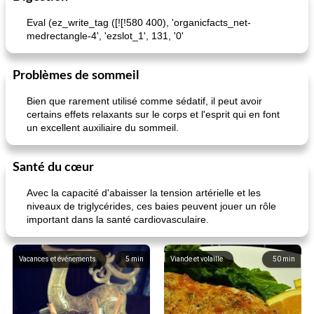
Eval (ez_write_tag ([![!580 400), 'organicfacts_net-
medrectangle-4', 'ezslot_1', 131, '0'
Problèmes de sommeil
Bien que rarement utilisé comme sédatif, il peut avoir
certains effets relaxants sur le corps et l'esprit qui en font
un excellent auxiliaire du sommeil.
pois chiches rôtis aux épices
amandes au cheddar rôti
Santé du cœur
Avec la capacité d'abaisser la tension artérielle et les
niveaux de triglycérides, ces baies peuvent jouer un rôle
important dans la santé cardiovasculaire.
Vacances et événements
5
min
Viande et volaille
50
min