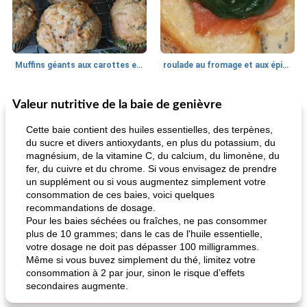
Muffins géants aux carottes et à la banane de Nif
roulade au fromage et aux épinards
Valeur nutritive de la baie de genièvre
Marques de confiance: recettes et
30
min
Viande et volaille
55
min
astuces
Cette baie contient des huiles essentielles, des terpènes,
du sucre et divers antioxydants, en plus du potassium, du
magnésium, de la vitamine C, du calcium, du limonène, du
fer, du cuivre et du chrome. Si vous envisagez de prendre
un supplément ou si vous augmentez simplement votre
consommation de ces baies, voici quelques
recommandations de dosage.
Pour les baies séchées ou fraîches, ne pas consommer
plus de 10 grammes; dans le cas de l'huile essentielle,
fiesta tostadas
le méga's jopp joes
votre dosage ne doit pas dépasser 100 milligrammes.
Même si vous buvez simplement du thé, limitez votre
consommation à 2 par jour, sinon le risque d’effets
secondaires augmente.