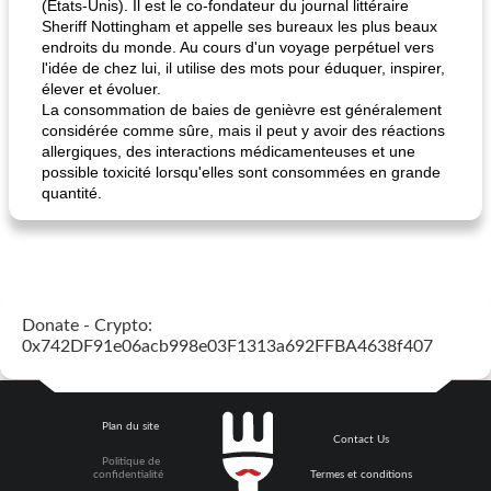
(États-Unis). Il est le co-fondateur du journal littéraire
Sheriff Nottingham et appelle ses bureaux les plus beaux
endroits du monde. Au cours d'un voyage perpétuel vers
l'idée de chez lui, il utilise des mots pour éduquer, inspirer,
élever et évoluer.
La consommation de baies de genièvre est généralement
considérée comme sûre, mais il peut y avoir des réactions
allergiques, des interactions médicamenteuses et une
possible toxicité lorsqu'elles sont consommées en grande
quantité.
Donate - Crypto:
0x742DF91e06acb998e03F1313a692FFBA4638f407
Plan du site
Contact Us
Politique de
confidentialité
Termes et conditions