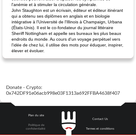
l'anémie et à stimuler la circulation générale.
John Staughton est un écrivain, éditeur et éditeur itinérant
qui a obtenu ses diplômes en anglais et en biologie
intégrative à l'Université de l'Illinois à Champaign, Urbana
(États-Unis). Il est le co-fondateur du journal littéraire
Sheriff Nottingham et appelle ses bureaux les plus beaux
endroits du monde. Au cours d'un voyage perpétuel vers
l'idée de chez lui, il utilise des mots pour éduquer, inspirer,
élever et évoluer.
Donate - Crypto:
0x742DF91e06acb998e03F1313a692FFBA4638f407
Plan du site
Contact Us
Politique de
confidentialité
Termes et conditions