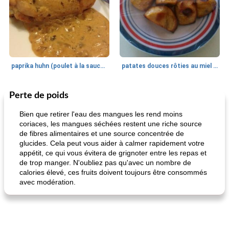
paprika huhn (poulet à la sauce paprika).
patates douces rôties au miel / kumara
Perte de poids
Petit déjeuner et brunch
25
min
Viande et volaille
45
min
Bien que retirer l'eau des mangues les rend moins
coriaces, les mangues séchées restent une riche source
de fibres alimentaires et une source concentrée de
glucides. Cela peut vous aider à calmer rapidement votre
appétit, ce qui vous évitera de grignoter entre les repas et
de trop manger. N'oubliez pas qu'avec un nombre de
calories élevé, ces fruits doivent toujours être consommés
avec modération.
quinoa petit déjeuner méditerranéen
poitrines de poulet grillées de jenny