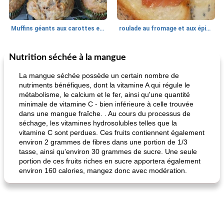
Muffins géants aux carottes et à la banane de Nif
roulade au fromage et aux épinards
Nutrition séchée à la mangue
Marques de confiance: recettes et
30
min
Viande et volaille
55
min
astuces
La mangue séchée possède un certain nombre de
nutriments bénéfiques, dont la vitamine A qui régule le
métabolisme, le calcium et le fer, ainsi qu'une quantité
minimale de vitamine C - bien inférieure à celle trouvée
dans une mangue fraîche. . Au cours du processus de
séchage, les vitamines hydrosolubles telles que la
vitamine C sont perdues. Ces fruits contiennent également
environ 2 grammes de fibres dans une portion de 1/3
tasse, ainsi qu’environ 30 grammes de sucre. Une seule
fiesta tostadas
le méga's jopp joes
portion de ces fruits riches en sucre apportera également
environ 160 calories, mangez donc avec modération.