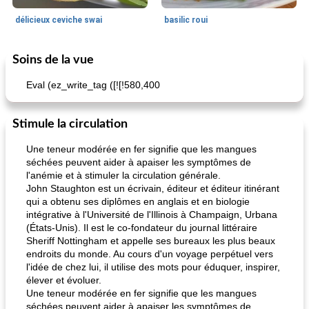
délicieux ceviche swai
basilic roui
Soins de la vue
Déjeuner / Snacks
65
min
30
min
Eval (ez_write_tag ([![!580,400
Stimule la circulation
Une teneur modérée en fer signifie que les mangues
séchées peuvent aider à apaiser les symptômes de
l'anémie et à stimuler la circulation générale.
John Staughton est un écrivain, éditeur et éditeur itinérant
pois chiches rôtis aux épices
amandes au cheddar rôti
qui a obtenu ses diplômes en anglais et en biologie
intégrative à l'Université de l'Illinois à Champaign, Urbana
(États-Unis). Il est le co-fondateur du journal littéraire
Sheriff Nottingham et appelle ses bureaux les plus beaux
endroits du monde. Au cours d'un voyage perpétuel vers
l'idée de chez lui, il utilise des mots pour éduquer, inspirer,
élever et évoluer.
Une teneur modérée en fer signifie que les mangues
séchées peuvent aider à apaiser les symptômes de