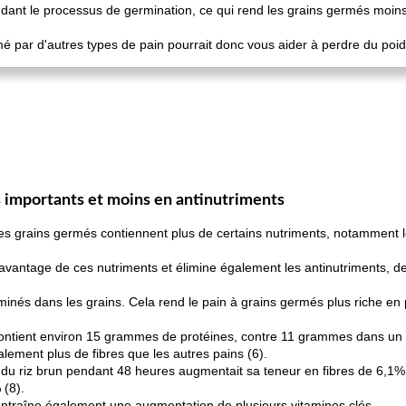
ndant le processus de germination, ce qui rend les grains germés moins
mé par d'autres types de pain pourrait donc vous aider à perdre du poid
fs importants et moins en antinutriments
es grains germés contiennent plus de certains nutriments, notamment les
vantage de ces nutriments et élimine également les antinutriments, de
nés dans les grains. Cela rend le pain à grains germés plus riche en p
ontient environ 15 grammes de protéines, contre 11 grammes dans un p
lement plus de fibres que les autres pains (6).
 du riz brun pendant 48 heures augmentait sa teneur en fibres de 6,1%
 (8).
entraîne également une augmentation de plusieurs vitamines clés.