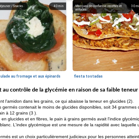
éjeuner / Snacks
40
min
Marques de confiance: recettes et
30
m
astuces
oulade au fromage et aux épinards
fiesta tostadas
et au contrôle de la glycémie en raison de sa faible teneur
 l'amidon dans les grains, ce qui abaisse la teneur en glucides (2).
ns germés contenait le moins de glucides disponibles, soit 34 gramme
n à 12 grains (3 ).
 en glucides et en fibres, le pain à grains germés avait l'indice glycémi
n blanc. L'index glycémique est une mesure de la rapidité avec laquell
germés est un choix particulièrement judicieux pour les personnes attei