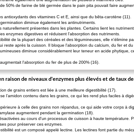
n de 50% de farine de blé germée dans le pain pita pouvait faire augmen
 antioxydants des vitamines C et E, ainsi que du bêta-carotène (11).
 germination diminue également les antinutriments.
naturellement présentes dans les plantes. Certains lient les nutriments,
 les enzymes digestives et réduisent l'absorption des nutriments.
bilité de la plupart des céréales et des légumineuses, elle n'élimine pa
i reste après la cuisson. Il bloque l'absorption du calcium, du fer et du 
umineuses diminue considérablement leur teneur en acide phytique, ce 
augmentait l'absorption du fer de plus de 200% (16).
r en raison de niveaux d'enzymes plus élevés et de taux d
n de grains entiers est liée à une meilleure digestibilité (17).
’amidon contenu dans les grains, ce qui les rend plus faciles à digérer
périeure à celle des grains non répandus, ce qui aide votre corps à d
t amylase augmentent pendant la germination (18).
ésactivées au cours d'un processus de cuisson à haute température. 
sses pour préserver ces enzymes.
estibilité est un composé appelé lectine. Les lectines font partie du m