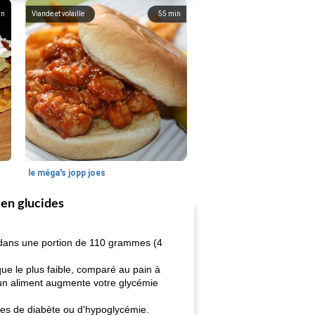
in
Viande et volaille
55
min
le méga's jopp joes
 en glucides
s dans une portion de 110 grammes (4
que le plus faible, comparé au pain à
e un aliment augmente votre glycémie
ntes de diabète ou d'hypoglycémie.