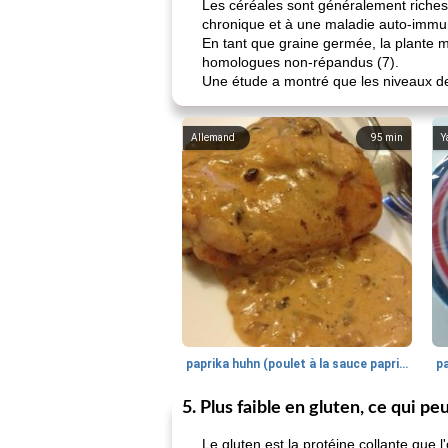
Les céréales sont généralement riches 
chronique et à une maladie auto-immu
En tant que graine germée, la plante m
homologues non-répandus (7).
Une étude a montré que les niveaux de 
Allemand
95
min
Y
paprika huhn (poulet à la sauce paprika).
5. Plus faible en gluten, ce qui pe
Le gluten est la protéine collante que l