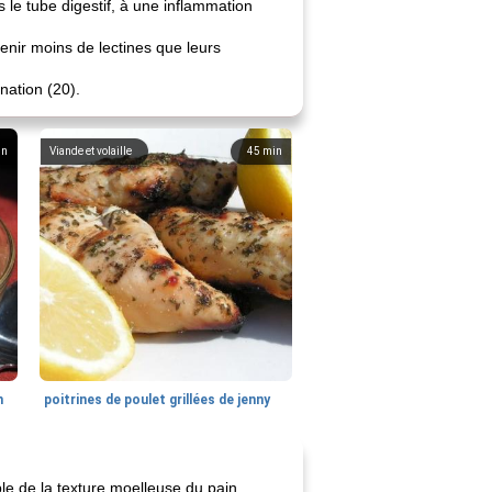
 le tube digestif, à une inflammation
enir moins de lectines que leurs
nation (20).
in
Viande et volaille
45
min
n
poitrines de poulet grillées de jenny
able de la texture moelleuse du pain.