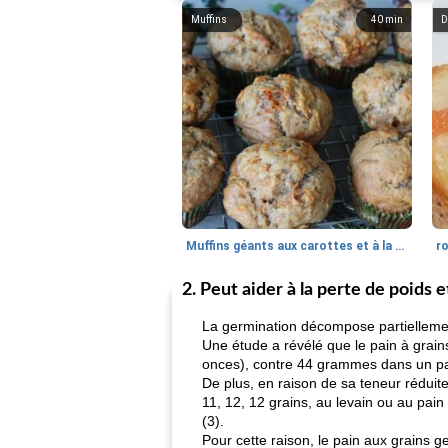
Muffins
40
min
D
Muffins géants aux carottes et à la banane de Nif
r
2. Peut aider à la perte de poids 
La germination décompose partiellement
Une étude a révélé que le pain à grai
onces), contre 44 grammes dans un pai
De plus, en raison de sa teneur réduite
11, 12, 12 grains, au levain ou au pai
(3).
Pour cette raison, le pain aux grains 