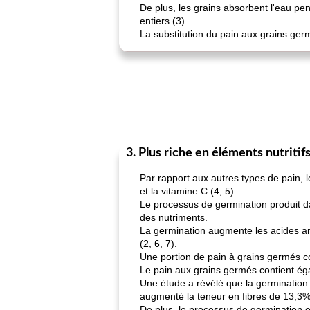
De plus, les grains absorbent l'eau pe
entiers (3).
La substitution du pain aux grains ger
3. Plus riche en éléments nutriti
Par rapport aux autres types de pain, l
et la vitamine C (4, 5).
Le processus de germination produit da
des nutriments.
La germination augmente les acides ami
(2, 6, 7).
Une portion de pain à grains germés c
Le pain aux grains germés contient éga
Une étude a révélé que la germination
augmenté la teneur en fibres de 13,3%
De plus, le processus de germination 