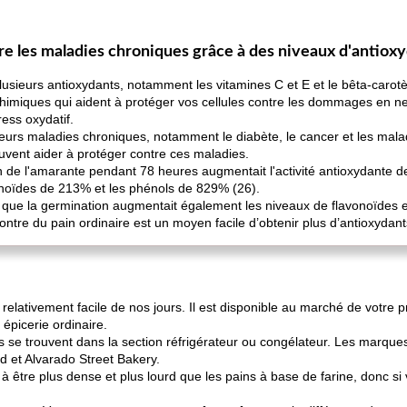
tre les maladies chroniques grâce à des niveaux d'antiox
sieurs antioxydants, notamment les vitamines C et E et le bêta-carotè
miques qui aident à protéger vos cellules contre les dommages en neut
ess oxydatif.
sieurs maladies chroniques, notamment le diabète, le cancer et les mala
uvent aider à protéger contre ces maladies.
 de l'amarante pendant 78 heures augmentait l'activité antioxydante 
onoïdes de 213% et les phénols de 829% (26).
é que la germination augmentait également les niveaux de flavonoïdes e
tre du pain ordinaire est un moyen facile d’obtenir plus d’antioxydant
relativement facile de nos jours. Il est disponible au marché de votre 
épicerie ordinaire.
 se trouvent dans la section réfrigérateur ou congélateur. Les marques
d et Alvarado Street Bakery.
 être plus dense et plus lourd que les pains à base de farine, donc si