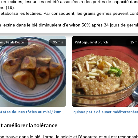
en lectines, lesquelles ont été associées à des pertes de capacité dans
ne (19).
étabolise les lectines. Par conséquent, les grains germés peuvent cont
lectine dans le blé diminuaient d'environ 50% après 34 jours de germi
am / Patate Douce
35
min
Petit déjeuner et brunch
25
m
patates douces rôties au miel / kumara
quinoa petit déjeuner méditerranée
ut améliorer la tolérance
'on trouve dans le blé, l'orge, le seigle et l'épeautre et qui est respons