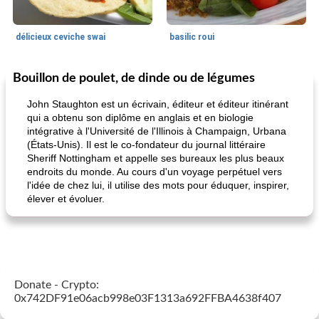
délicieux ceviche swai
basilic roui
Bouillon de poulet, de dinde ou de légumes
Déjeuner / Snacks
65
min
30
min
John Staughton est un écrivain, éditeur et éditeur itinérant
qui a obtenu son diplôme en anglais et en biologie
intégrative à l'Université de l'Illinois à Champaign, Urbana
(États-Unis). Il est le co-fondateur du journal littéraire
Sheriff Nottingham et appelle ses bureaux les plus beaux
endroits du monde. Au cours d'un voyage perpétuel vers
l'idée de chez lui, il utilise des mots pour éduquer, inspirer,
élever et évoluer.
pois chiches rôtis aux épices
amandes au cheddar rôti
Donate - Crypto:
0x742DF91e06acb998e03F1313a692FFBA4638f407