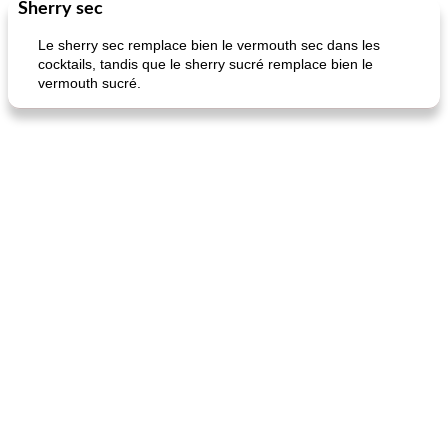
Sherry sec
Marques de confiance: recettes et
30
min
Viande et volaille
55
min
astuces
Le sherry sec remplace bien le vermouth sec dans les
cocktails, tandis que le sherry sucré remplace bien le
vermouth sucré.
fiesta tostadas
le méga's jopp joes