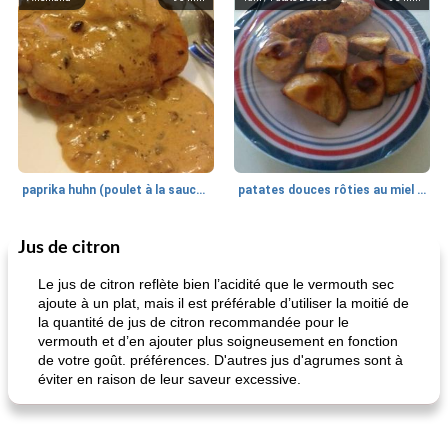
paprika huhn (poulet à la sauce paprika).
patates douces rôties au miel / kumara
Jus de citron
Petit déjeuner et brunch
25
min
Viande et volaille
45
min
Le jus de citron reflète bien l’acidité que le vermouth sec
ajoute à un plat, mais il est préférable d’utiliser la moitié de
la quantité de jus de citron recommandée pour le
vermouth et d’en ajouter plus soigneusement en fonction
de votre goût. préférences. D'autres jus d'agrumes sont à
éviter en raison de leur saveur excessive.
quinoa petit déjeuner méditerranéen
poitrines de poulet grillées de jenny