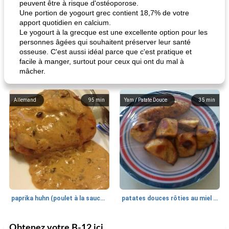
peuvent être à risque d'ostéoporose.
Une portion de yogourt grec contient 18,7% de votre
apport quotidien en calcium.
Le yogourt à la grecque est une excellente option pour les
personnes âgées qui souhaitent préserver leur santé
osseuse. C'est aussi idéal parce que c'est pratique et
facile à manger, surtout pour ceux qui ont du mal à
mâcher.
Allemand
95
min
Yam / Patate Douce
35
min
paprika huhn (poulet à la sauce paprika).
patates douces rôties au miel / kumara
Obtenez votre B-12 ici
Petit déjeuner et brunch
25
min
Viande et volaille
45
min