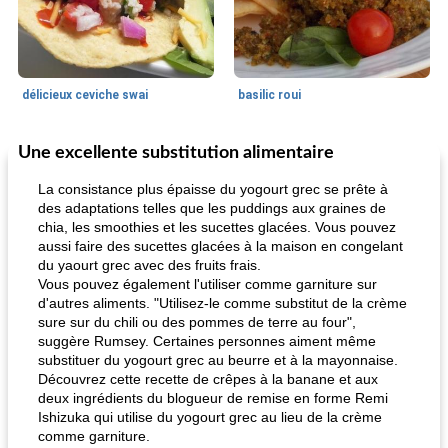
délicieux ceviche swai
basilic roui
Une excellente substitution alimentaire
Déjeuner / Snacks
65
min
30
min
La consistance plus épaisse du yogourt grec se prête à
des adaptations telles que les puddings aux graines de
chia, les smoothies et les sucettes glacées. Vous pouvez
aussi faire des sucettes glacées à la maison en congelant
du yaourt grec avec des fruits frais.
Vous pouvez également l'utiliser comme garniture sur
d'autres aliments. "Utilisez-le comme substitut de la crème
sure sur du chili ou des pommes de terre au four",
suggère Rumsey. Certaines personnes aiment même
pois chiches rôtis aux épices
amandes au cheddar rôti
substituer du yogourt grec au beurre et à la mayonnaise.
Découvrez cette recette de crêpes à la banane et aux
deux ingrédients du blogueur de remise en forme Remi
Ishizuka qui utilise du yogourt grec au lieu de la crème
comme garniture.