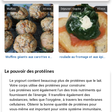
Muffins
40
min
Déjeuner / Snacks
40
min
Muffins géants aux carottes et à la banane de Nif
roulade au fromage et aux épinards
Le pouvoir des protéines
Marques de confiance: recettes et
30
min
Viande et volaille
55
min
astuces
Le yogourt contient beaucoup plus de protéines que le lait.
Votre corps utilise des protéines pour construire:
Les protéines sont également l’un des trois nutriments qui
fournissent de l’énergie. Il transfère également des
substances, telles que l'oxygène, à travers les membranes
cellulaires. Obtenir la bonne quantité de protéines pour
vous-même est important pour votre système immunitaire,