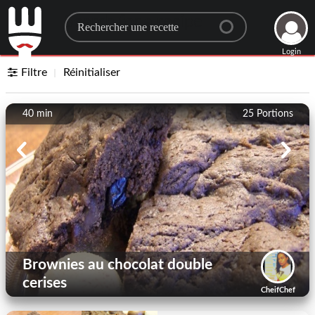
Search for a recipe
Login
Filtre
Réinitialiser
40 min
25
Portions
Brownies au chocolat double
cerises
CheifChef