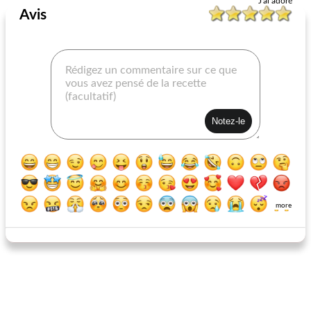
J'ai adoré
Avis
feuille de barre de raisin
brownies aux haricots noirs de hannah keeley
more