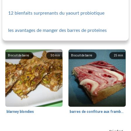
12 bienfaits surprenants du yaourt probiotique
les avantages de manger des barres de proteines
Biscuit de barre
50
min
Biscuit de barre
25
min
blarney blondies
barres de confiture aux framboises d'Amy
Biscuit de barre
40
min
Biscuit de barre
45
min