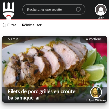
Search for a recipe
Login
Filtre
Réinitialiser
60 min
4
Portions
Filets de porc grillés en croûte
balsamique-ail
L April Williams