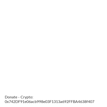
Donate - Crypto:
0x742DF91e06acb998e03F1313a692FFBA4638f407