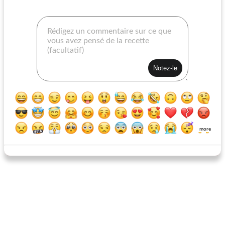
won ton apéritif mord
coquilles riches et crémeuses st. jacques
more