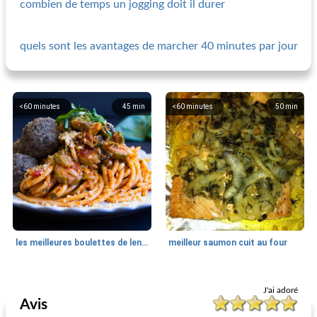
combien de temps un jogging doit il durer
quels sont les avantages de marcher 40 minutes par jour
<60 minutes
45
min
<60 minutes
50
min
les meilleures boulettes de lentilles végétaliennes
meilleur saumon cuit au four
<60 minutes
45
min
<60 minutes
35
min
J'ai adoré
Avis