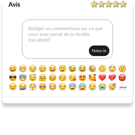
Avis
gelées de fruits
bavarois
more