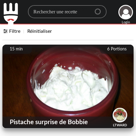
Search for a recipe
Login
Filtre
Réinitialiser
15 min
6
Portions
Pistache surprise de Bobbie
LTWARD