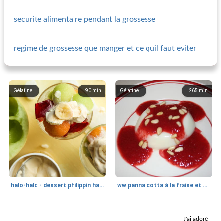
securite alimentaire pendant la grossesse
regime de grossesse que manger et ce quil faut eviter
Gélatine
90
min
Gélatine
265
min
halo-halo - dessert philippin hawaïen
ww panna cotta à la fraise et aux pignons
Gélatine
5
min
Gélatine
45
min
J'ai adoré