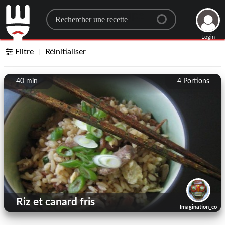
Search for a recipe
Login
Filtre
Réinitialiser
40 min
4
Portions
Riz et canard fris
Imagination_co