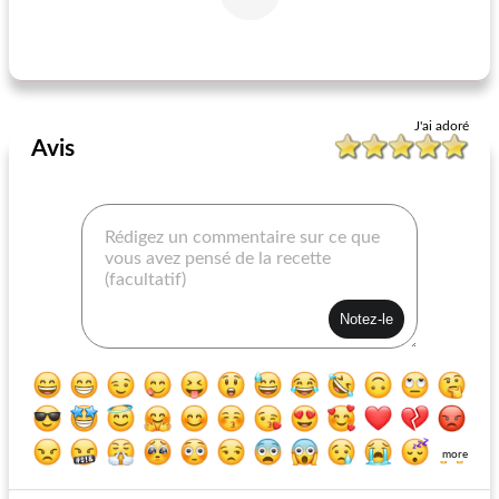
côtelettes de porc aigre-douce faciles à cuire lentement
pizza au four à briques (style brooklyn)
J'ai adoré
Avis
more