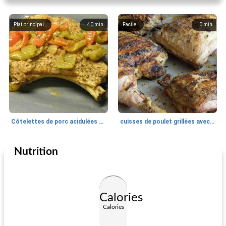
Plat principal
40
min
Facile
0
min
Côtelettes de porc acidulées aux légumes
cuisses de poulet grillées avec du dijon et du glaçage au vin blanc
Nutrition
Plat principal
245
min
Plat principal
991
min
Calories
Calories