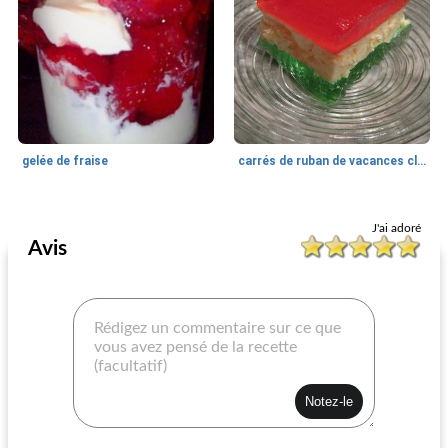
gelée de fraise
carrés de ruban de vacances classiques (jello)
Gélatine
20
min
Gélatine
135
min
J'ai adoré
Avis
mousse de gâteau au fromage faible en glucides
salade de duvet