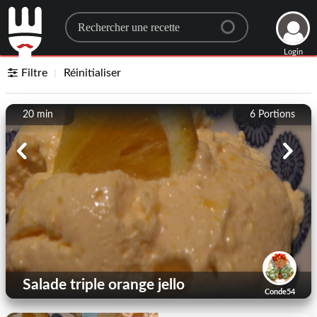
Search for a recipe
Login
Filtre
Réinitialiser
20 min
6
Portions
Salade triple orange jello
Conde54