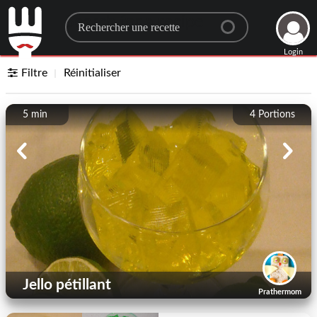
Search for a recipe
Login
Filtre
Réinitialiser
5 min
4
Portions
Jello pétillant
Prathermom