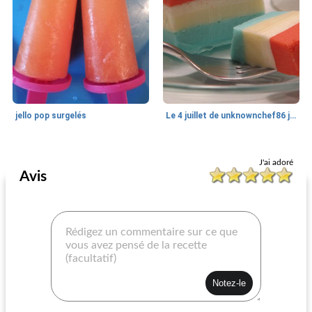
jello pop surgelés
Le 4 juillet de unknownchef86 jello crémeux rouge, blanc et bleu
Gélatine
45
min
Gélatine
1450
min
J'ai adoré
Avis
pop cake aux fraises
salade moulée rose