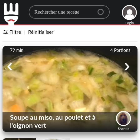
Search for a recipe
Login
Filtre
Réinitialiser
79 min
4
Portions
Soupe au miso, au poulet et à
l'oignon vert
Sharkie