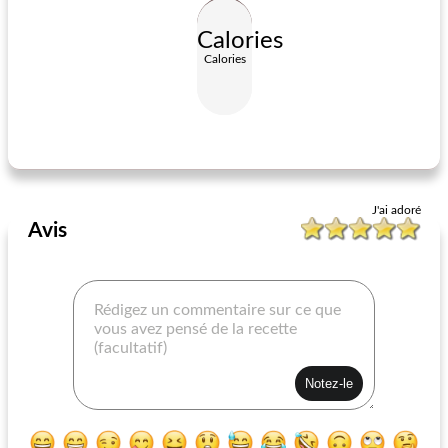
Calories
Calories
chupe vénézuélien de ma mère
soupe miso à la citrouille et au tofu
J'ai adoré
Avis