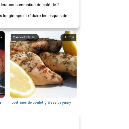
t leur consommation de café de 2
us longtemps et réduire les risques de
in
Viande et volaille
45
min
n
poitrines de poulet grillées de jenny