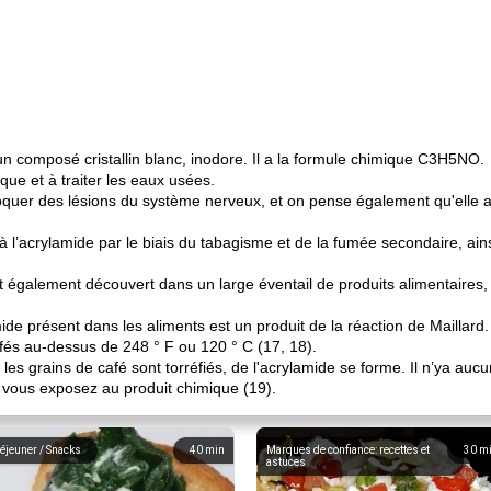
un composé cristallin blanc, inodore. Il a la formule chimique C3H5NO.
ique et à traiter les eaux usées.
voquer des lésions du système nerveux, et on pense également qu'elle 
 l’acrylamide par le biais du tabagisme et de la fumée secondaire, ain
nt également découvert dans un large éventail de produits alimentaires
ide présent dans les aliments est un produit de la réaction de Maillard.
fés au-dessus de 248 ° F ou 120 ° C (17, 18).
es grains de café sont torréfiés, de l'acrylamide se forme. Il n’ya auc
 vous exposez au produit chimique (19).
éjeuner / Snacks
40
min
Marques de confiance: recettes et
30
m
astuces