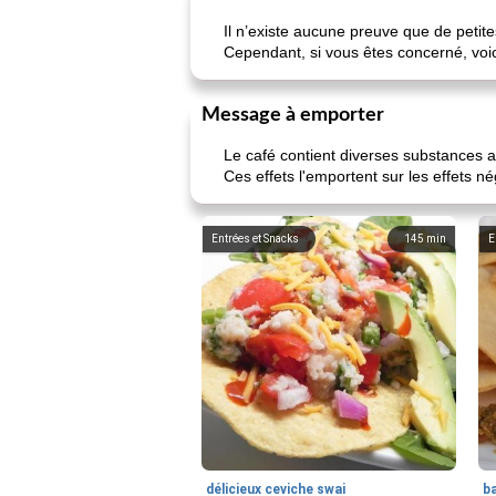
Il n’existe aucune preuve que de peti
Cependant, si vous êtes concerné, voic
Message à emporter
Le café contient diverses substances ay
Ces effets l'emportent sur les effets né
Entrées et Snacks
145
min
E
délicieux ceviche swai
ba