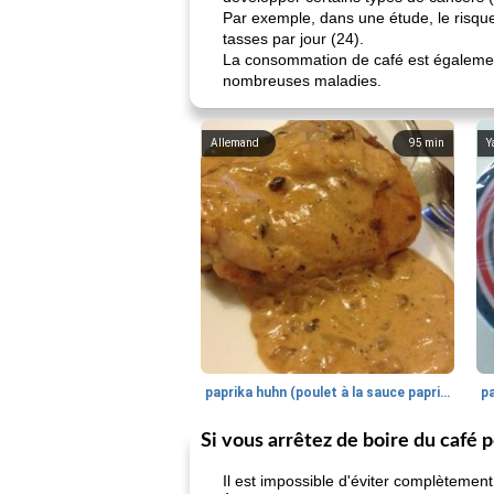
Par exemple, dans une étude, le risqu
tasses par jour (24).
La consommation de café est également 
nombreuses maladies.
Allemand
95
min
Y
paprika huhn (poulet à la sauce paprika).
Si vous arrêtez de boire du café p
Il est impossible d'éviter complètement