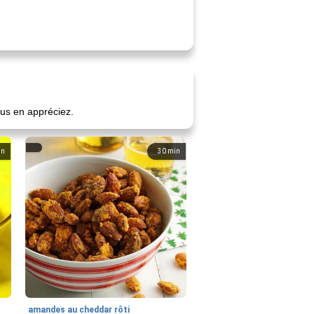
vous en appréciez.
in
30
min
amandes au cheddar rôti