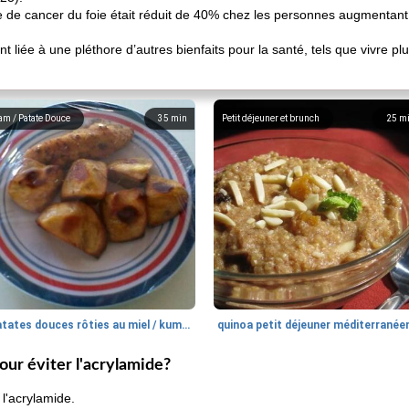
e de cancer du foie était réduit de 40% chez les personnes augmentan
liée à une pléthore d’autres bienfaits pour la santé, tels que vivre pl
am / Patate Douce
35
min
Petit déjeuner et brunch
25
m
patates douces rôties au miel / kumara
quinoa petit déjeuner méditerranée
our éviter l'acrylamide?
 l'acrylamide.