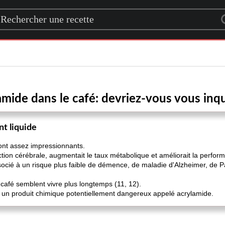
rch for a recipe
mide dans le café: devriez-vous vous inq
t liquide
ont assez impressionnants.
onction cérébrale, augmentait le taux métabolique et améliorait la perfor
ocié à un risque plus faible de démence, de maladie d'Alzheimer, de Pa
 café semblent vivre plus longtemps (11, 12).
 un produit chimique potentiellement dangereux appelé acrylamide.