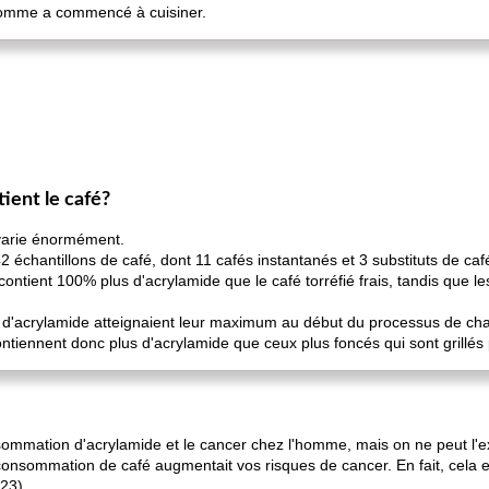
l’homme a commencé à cuisiner.
ient le café?
 varie énormément.
chantillons de café, dont 11 cafés instantanés et 3 substituts de café
 contient 100% plus d'acrylamide que le café torréfié frais, tandis que l
 d'acrylamide atteignaient leur maximum au début du processus de chau
ontiennent donc plus d'acrylamide que ceux plus foncés qui sont grillés
sommation d'acrylamide et le cancer chez l'homme, mais on ne peut l'e
 consommation de café augmentait vos risques de cancer. En fait, cela e
23).