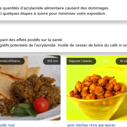
tes quantités d’acrylamide alimentaire causent des dommages.
i quelques étapes à suivre pour minimiser votre exposition:
ant des effets positifs sur la santé.
gatifs potentiels de l'acrylamide. Inutile de cesser de boire du café si 
ntrées et Snacks
495
min
Déjeuner / Snacks
65
m
silic roui
pois chiches rôtis aux épices