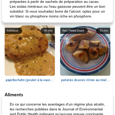
préparées à partir de sachets de préparation au cacao.
Les sodas minéraux ou l'eau gazeuse peuvent être un bon
substitut. Si vous souhaitez boire de l'alcool, optez pour un
vin blanc ou phosphore moins riche en phosphore.
Allemand
95
min
Yam / Patate Douce
35
min
paprika huhn (poulet à la sauce paprika).
patates douces rôties au miel / kumara
Aliments
Petit déjeuner et brunch
25
min
Viande et volaille
45
min
En ce qui concerne les avantages d'un régime plus alcalin,
les recherches publiées dans le Journal of Environmental
and Public Health indiquent qu'aucune preuve concluante