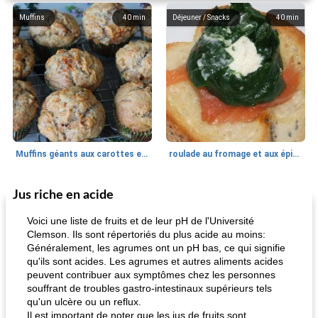
Muffins
40
min
Déjeuner / Snacks
40
min
Muffins géants aux carottes et à la banane de Nif
roulade au fromage et aux épinards
Jus riche en acide
Marques de confiance: recettes et
30
min
Viande et volaille
55
min
astuces
Voici une liste de fruits et de leur pH de l'Université
Clemson. Ils sont répertoriés du plus acide au moins:
Généralement, les agrumes ont un pH bas, ce qui signifie
qu'ils sont acides. Les agrumes et autres aliments acides
peuvent contribuer aux symptômes chez les personnes
souffrant de troubles gastro-intestinaux supérieurs tels
qu'un ulcère ou un reflux.
Il est important de noter que les jus de fruits sont