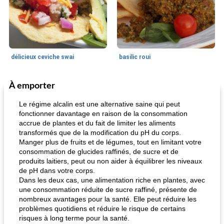
délicieux ceviche swai
basilic roui
À emporter
Déjeuner / Snacks
65
min
30
min
Le régime alcalin est une alternative saine qui peut
fonctionner davantage en raison de la consommation
accrue de plantes et du fait de limiter les aliments
transformés que de la modification du pH du corps.
Manger plus de fruits et de légumes, tout en limitant votre
consommation de glucides raffinés, de sucre et de
produits laitiers, peut ou non aider à équilibrer les niveaux
de pH dans votre corps.
Dans les deux cas, une alimentation riche en plantes, avec
pois chiches rôtis aux épices
amandes au cheddar rôti
une consommation réduite de sucre raffiné, présente de
nombreux avantages pour la santé. Elle peut réduire les
problèmes quotidiens et réduire le risque de certains
risques à long terme pour la santé.