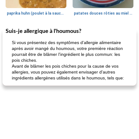
paprika huhn (poulet à la sauce paprika).
patates douces rôties au miel / kumara
Suis-je allergique à l'houmous?
Petit déjeuner et brunch
25
min
Viande et volaille
45
min
Si vous présentez des symptômes d'allergie alimentaire
après avoir mangé du houmous, votre première réaction
pourrait être de blâmer l'ingrédient le plus commun: les
pois chiches.
Avant de blâmer les pois chiches pour la cause de vos
allergies, vous pouvez également envisager d'autres
ingrédients allergènes utilisés dans le houmous, tels que:
quinoa petit déjeuner méditerranéen
poitrines de poulet grillées de jenny