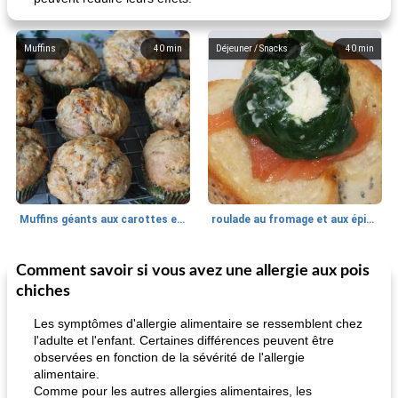
Muffins
40
min
Déjeuner / Snacks
40
min
Muffins géants aux carottes et à la banane de Nif
roulade au fromage et aux épinards
Comment savoir si vous avez une allergie aux pois
Marques de confiance: recettes et
30
min
Viande et volaille
55
min
astuces
chiches
Les symptômes d'allergie alimentaire se ressemblent chez
l'adulte et l'enfant. Certaines différences peuvent être
observées en fonction de la sévérité de l'allergie
alimentaire.
Comme pour les autres allergies alimentaires, les