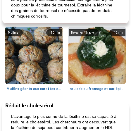
doux pour la lécithine de tournesol. Extraire la lécithine
des graines de tournesol ne nécessite pas de produits
chimiques corrosifs.
Muffins
40
min
Déjeuner / Snacks
40
min
Muffins géants aux carottes et à la banane de Nif
roulade au fromage et aux épinards
Réduit le cholestérol
Marques de confiance: recettes et
30
min
Viande et volaille
55
min
astuces
L'avantage le plus connu de la lécithine est sa capacité à
réduire le cholestérol. Les chercheurs ont découvert que
la lécithine de soja peut contribuer à augmenter le HDL