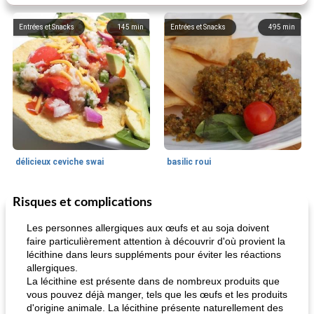
Entrées et Snacks
145
min
Entrées et Snacks
495
min
délicieux ceviche swai
basilic roui
Risques et complications
Déjeuner / Snacks
65
min
30
min
Les personnes allergiques aux œufs et au soja doivent
faire particulièrement attention à découvrir d'où provient la
lécithine dans leurs suppléments pour éviter les réactions
allergiques.
La lécithine est présente dans de nombreux produits que
vous pouvez déjà manger, tels que les œufs et les produits
d'origine animale. La lécithine présente naturellement des