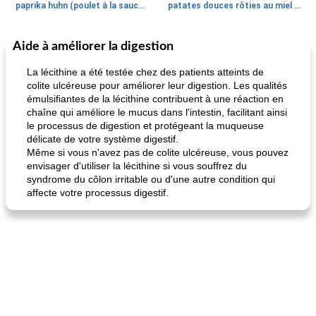
paprika huhn (poulet à la sauce paprika).
patates douces rôties au miel / kumara
Aide à améliorer la digestion
Petit déjeuner et brunch
25
min
Viande et volaille
45
min
La lécithine a été testée chez des patients atteints de
colite ulcéreuse pour améliorer leur digestion. Les qualités
émulsifiantes de la lécithine contribuent à une réaction en
chaîne qui améliore le mucus dans l'intestin, facilitant ainsi
le processus de digestion et protégeant la muqueuse
délicate de votre système digestif.
Même si vous n'avez pas de colite ulcéreuse, vous pouvez
envisager d'utiliser la lécithine si vous souffrez du
syndrome du côlon irritable ou d'une autre condition qui
quinoa petit déjeuner méditerranéen
poitrines de poulet grillées de jenny
affecte votre processus digestif.