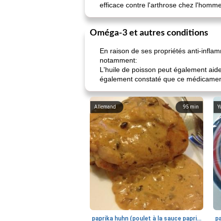
efficace contre l'arthrose chez l'homme
Oméga-3 et autres conditions
En raison de ses propriétés anti-inflam
notamment:
L'huile de poisson peut également aide
également constaté que ce médicament 
Allemand
95
min
Y
paprika huhn (poulet à la sauce paprika).