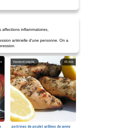
s affections inflammatoires,
ession artérielle d'une personne. On a
pression.
in
Viande et volaille
45
min
n
poitrines de poulet grillées de jenny