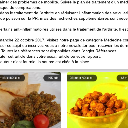
raîner des problèmes de mobilité. Suivre le plan de traitement d'un méd
 risque de complications.
ans le traitement de l'arthrite en réduisant l'inflammation des articulat
uile de poisson sur la PR, mais des recherches supplémentaires sont néc
ertains anti-inflammatoires utilisés dans le traitement de l'arthrite. Il
e dimanche 22 octobre 2017. Visitez notre page de catégorie Médecine c
 sur ce sujet ou inscrivez-vous à notre newsletter pour recevoir les der
Toutes les références sont disponibles dans l'onglet Références.
iter cet article dans votre essai, article ou votre rapport:
uteur n'est fournie, la source est citée à la place.
ntrées et Snacks
495
min
Déjeuner / Snacks
65
m