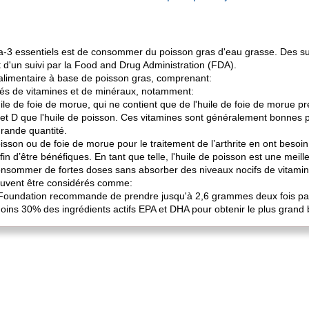
-3 essentiels est de consommer du poisson gras d'eau grasse. Des su
et d'un suivi par la Food and Drug Administration (FDA).
alimentaire à base de poisson gras, comprenant:
ités de vitamines et de minéraux, notamment:
huile de foie de morue, qui ne contient que de l'huile de foie de morue p
 et D que l'huile de poisson. Ces vitamines sont généralement bonnes 
rande quantité.
isson ou de foie de morue pour le traitement de l’arthrite en ont besoi
n d’être bénéfiques. En tant que telle, l'huile de poisson est une meil
onsommer de fortes doses sans absorber des niveaux nocifs de vitamin
euvent être considérés comme:
s Foundation recommande de prendre jusqu'à 2,6 grammes deux fois par j
ins 30% des ingrédients actifs EPA et DHA pour obtenir le plus grand 