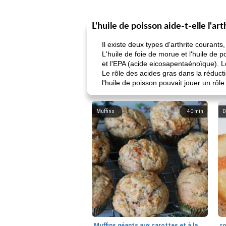
L'huile de poisson aide-t-elle l'art
Il existe deux types d'arthrite courant
L'huile de foie de morue et l'huile d
et l'EPA (acide eicosapentaénoïque). L
Le rôle des acides gras dans la réducti
l'huile de poisson pouvait jouer un rôl
Muffins
40
min
D
Muffins géants aux carottes et à la banane de Nif
r