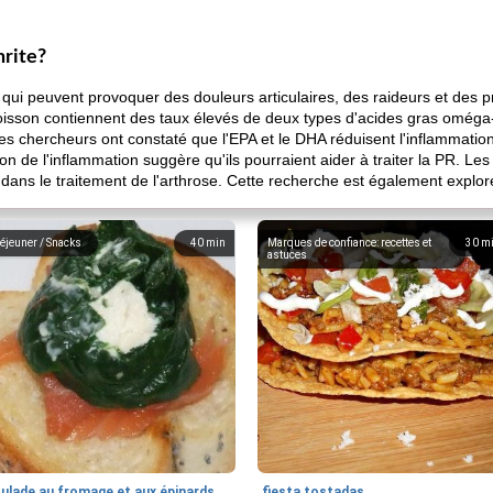
hrite?
s, qui peuvent provoquer des douleurs articulaires, des raideurs et des 
e poisson contiennent des taux élevés de deux types d'acides gras omé
es chercheurs ont constaté que l'EPA et le DHA réduisent l'inflammation
on de l'inflammation suggère qu'ils pourraient aider à traiter la PR. Le
e dans le traitement de l'arthrose. Cette recherche est également exploré
éjeuner / Snacks
40
min
Marques de confiance: recettes et
30
m
astuces
oulade au fromage et aux épinards
fiesta tostadas