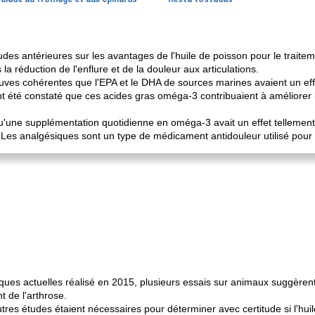
antérieures sur les avantages de l'huile de poisson pour le traitement d
la réduction de l'enflure et de la douleur aux articulations.
reuves cohérentes que l'EPA et le DHA de sources marines avaient un effet
nt été constaté que ces acides gras oméga-3 contribuaient à améliorer l
e supplémentation quotidienne en oméga-3 avait un effet tellement pos
s analgésiques sont un type de médicament antidouleur utilisé pour ré
ues actuelles réalisé en 2015, plusieurs essais sur animaux suggèrent 
t de l'arthrose.
tres études étaient nécessaires pour déterminer avec certitude si l'hui