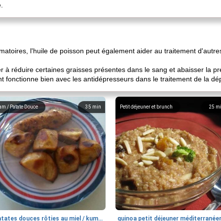
.
matoires, l'huile de poisson peut également aider au traitement d'autre
r à réduire certaines graisses présentes dans le sang et abaisser la pr
fonctionne bien avec les antidépresseurs dans le traitement de la dé
am / Patate Douce
35
min
Petit déjeuner et brunch
25
m
patates douces rôties au miel / kumara
quinoa petit déjeuner méditerranée