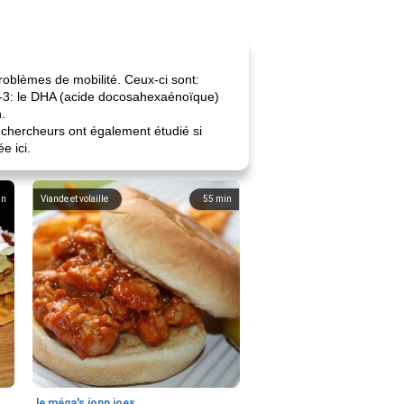
problèmes de mobilité. Ceux-ci sont:
ga-3: le DHA (acide docosahexaénoïque)
.
s chercheurs ont également étudié si
e ici.
in
Viande et volaille
55
min
le méga's jopp joes