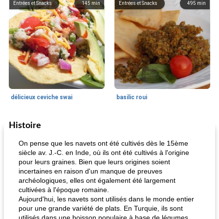
Entrées et Snacks
145
min
Entrées et Snacks
495
min
délicieux ceviche swai
basilic roui
Histoire
Déjeuner / Snacks
65
min
30
min
On pense que les navets ont été cultivés dès le 15ème
siècle av. J.-C. en Inde, où ils ont été cultivés à l'origine
pour leurs graines. Bien que leurs origines soient
incertaines en raison d'un manque de preuves
archéologiques, elles ont également été largement
cultivées à l'époque romaine.
Aujourd'hui, les navets sont utilisés dans le monde entier
pour une grande variété de plats. En Turquie, ils sont
utilisés dans une boisson populaire à base de légumes