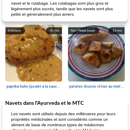
navet et le rutabaga. Les rutabagas sont plus gros et
légèrement plus sucrés, tandis que les navets sont plus
petits et généralement plus amers.
Allemand
95
min
Yam / Patate Douce
35
min
paprika huhn (poulet à la sauce paprika).
patates douces rôties au miel / kumara
Navets dans l'Ayurveda et le MTC
Petit déjeuner et brunch
25
min
Viande et volaille
45
min
Les navets sont utilisés depuis des millénaires pour leurs
propriétés médicinales et sont considérés comme un
aliment de base de nombreux types de médecines