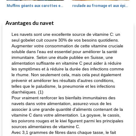
Muffins géants aux carottes et à la banane de Nif
roulade au fromage et aux épinards
Avantages du navet
Marques de confiance: recettes et
30
min
Viande et volaille
55
min
astuces
Les navets sont une excellente source de vitamine C: un
seul gobelet cuit couvre 30% de vos besoins quotidiens.
Augmenter votre consommation de cette vitamine cruciale
soluble dans l’eau est essentiel pour améliorer la santé
immunitaire. Selon une étude publiée en Suisse, une
alimentation suffisante en vitamine C peut aider à réduire
les symptômes et à réduire la durée des infections comme
le rhume. Non seulement cela, mais cela peut également
prévenir et améliorer les résultats d'autres conditions,
fiesta tostadas
le méga's jopp joes
telles que le paludisme, la pneumonie et les infections
diarrhéiques. (1)
Pour vraiment renforcer les bienfaits immunitaires des
navets dans votre alimentation, assurez-vous de les
associer à une grande quantité d'aliments contenant de la
vitamine C dans votre alimentation. La goyave, le cassis,
les poivrons rouges et le kiwi figurent parmi les principales
sources alimentaires de vitamine C.
Avec 3,1 grammes de fibres dans chaque tasse, le fait