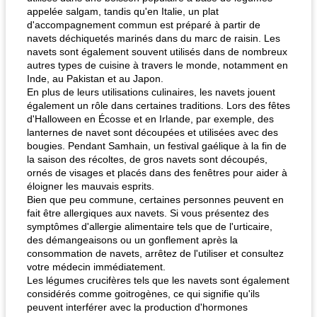
pois chiches rôtis aux épices
amandes au cheddar rôti
appelée salgam, tandis qu'en Italie, un plat
d'accompagnement commun est préparé à partir de
navets déchiquetés marinés dans du marc de raisin. Les
navets sont également souvent utilisés dans de nombreux
autres types de cuisine à travers le monde, notamment en
Inde, au Pakistan et au Japon.
En plus de leurs utilisations culinaires, les navets jouent
également un rôle dans certaines traditions. Lors des fêtes
d'Halloween en Écosse et en Irlande, par exemple, des
lanternes de navet sont découpées et utilisées avec des
bougies. Pendant Samhain, un festival gaélique à la fin de
la saison des récoltes, de gros navets sont découpés,
ornés de visages et placés dans des fenêtres pour aider à
éloigner les mauvais esprits.
Bien que peu commune, certaines personnes peuvent en
fait être allergiques aux navets. Si vous présentez des
symptômes d'allergie alimentaire tels que de l'urticaire,
des démangeaisons ou un gonflement après la
consommation de navets, arrêtez de l'utiliser et consultez
votre médecin immédiatement.
Les légumes crucifères tels que les navets sont également
considérés comme goitrogènes, ce qui signifie qu'ils
peuvent interférer avec la production d'hormones