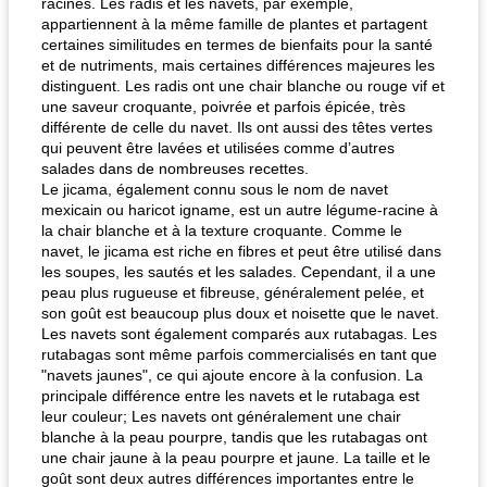
racines. Les radis et les navets, par exemple,
appartiennent à la même famille de plantes et partagent
certaines similitudes en termes de bienfaits pour la santé
et de nutriments, mais certaines différences majeures les
distinguent. Les radis ont une chair blanche ou rouge vif et
une saveur croquante, poivrée et parfois épicée, très
différente de celle du navet. Ils ont aussi des têtes vertes
qui peuvent être lavées et utilisées comme d’autres
salades dans de nombreuses recettes.
Le jicama, également connu sous le nom de navet
mexicain ou haricot igname, est un autre légume-racine à
la chair blanche et à la texture croquante. Comme le
navet, le jicama est riche en fibres et peut être utilisé dans
les soupes, les sautés et les salades. Cependant, il a une
peau plus rugueuse et fibreuse, généralement pelée, et
son goût est beaucoup plus doux et noisette que le navet.
Les navets sont également comparés aux rutabagas. Les
rutabagas sont même parfois commercialisés en tant que
"navets jaunes", ce qui ajoute encore à la confusion. La
principale différence entre les navets et le rutabaga est
leur couleur; Les navets ont généralement une chair
blanche à la peau pourpre, tandis que les rutabagas ont
une chair jaune à la peau pourpre et jaune. La taille et le
goût sont deux autres différences importantes entre le