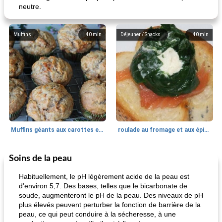
neutre.
Muffins
40
min
Déjeuner / Snacks
40
min
Muffins géants aux carottes et à la banane de Nif
roulade au fromage et aux épinards
Soins de la peau
Marques de confiance: recettes et
30
min
Viande et volaille
55
min
astuces
Habituellement, le pH légèrement acide de la peau est
d’environ 5,7. Des bases, telles que le bicarbonate de
soude, augmenteront le pH de la peau. Des niveaux de pH
plus élevés peuvent perturber la fonction de barrière de la
peau, ce qui peut conduire à la sécheresse, à une