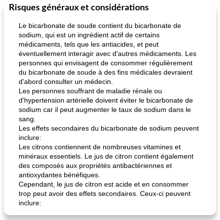
Risques généraux et considérations
Déjeuner / Snacks
65
min
30
min
Le bicarbonate de soude contient du bicarbonate de
sodium, qui est un ingrédient actif de certains
médicaments, tels que les antiacides, et peut
éventuellement interagir avec d'autres médicaments. Les
personnes qui envisagent de consommer régulièrement
du bicarbonate de soude à des fins médicales devraient
d'abord consulter un médecin.
Les personnes souffrant de maladie rénale ou
d'hypertension artérielle doivent éviter le bicarbonate de
pois chiches rôtis aux épices
amandes au cheddar rôti
sodium car il peut augmenter le taux de sodium dans le
sang.
Les effets secondaires du bicarbonate de sodium peuvent
inclure:
Les citrons contiennent de nombreuses vitamines et
minéraux essentiels. Le jus de citron contient également
des composés aux propriétés antibactériennes et
antioxydantes bénéfiques.
Cependant, le jus de citron est acide et en consommer
trop peut avoir des effets secondaires. Ceux-ci peuvent
inclure: