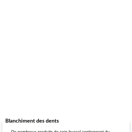
Blanchiment des dents
De nombreux produits de soin buccal contiennent du