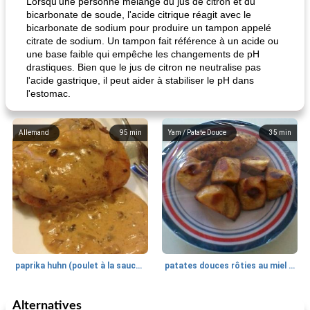
Lorsqu'une personne mélange du jus de citron et du
bicarbonate de soude, l'acide citrique réagit avec le
bicarbonate de sodium pour produire un tampon appelé
citrate de sodium. Un tampon fait référence à un acide ou
une base faible qui empêche les changements de pH
drastiques. Bien que le jus de citron ne neutralise pas
l'acide gastrique, il peut aider à stabiliser le pH dans
l'estomac.
Allemand
95
min
Yam / Patate Douce
35
min
paprika huhn (poulet à la sauce paprika).
patates douces rôties au miel / kumara
Alternatives
Petit déjeuner et brunch
25
min
Viande et volaille
45
min