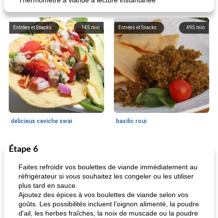
Thermomètre à viande à lecture instantanée
Entrées et Snacks
145
min
Entrées et Snacks
495
min
délicieux ceviche swai
basilic roui
Étape 6
Déjeuner / Snacks
65
min
30
min
Faites refroidir vos boulettes de viande immédiatement au
réfrigérateur si vous souhaitez les congeler ou les utiliser
plus tard en sauce.
Ajoutez des épices à vos boulettes de viande selon vos
goûts. Les possibilités incluent l'oignon alimenté, la poudre
d'ail, les herbes fraîches, la noix de muscade ou la poudre