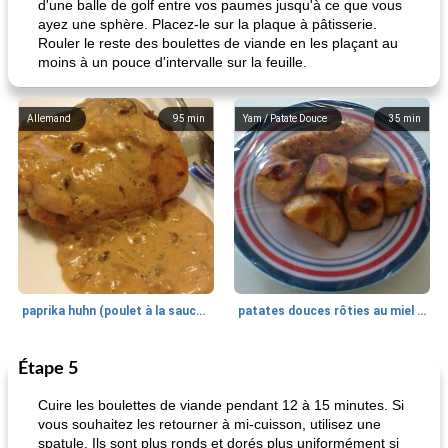
d'une balle de golf entre vos paumes jusqu'à ce que vous
ayez une sphère. Placez-le sur la plaque à pâtisserie.
Rouler le reste des boulettes de viande en les plaçant au
moins à un pouce d'intervalle sur la feuille.
Allemand
95
min
Yam / Patate Douce
35
min
paprika huhn (poulet à la sauce paprika).
patates douces rôties au miel / kumara
Étape 5
Petit déjeuner et brunch
25
min
Viande et volaille
45
min
Cuire les boulettes de viande pendant 12 à 15 minutes. Si
vous souhaitez les retourner à mi-cuisson, utilisez une
spatule. Ils sont plus ronds et dorés plus uniformément si