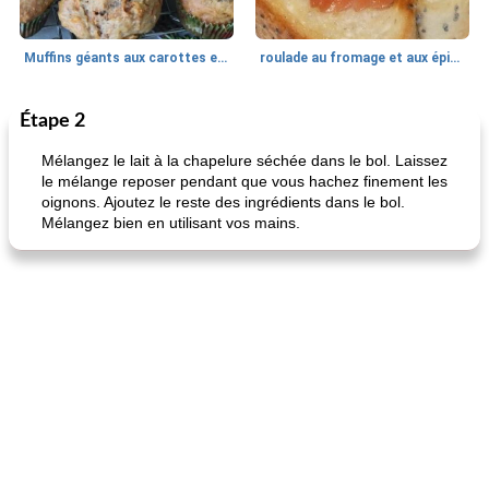
Muffins géants aux carottes et à la banane de Nif
roulade au fromage et aux épinards
Étape 2
Marques de confiance: recettes et
30
min
Viande et volaille
55
min
astuces
Mélangez le lait à la chapelure séchée dans le bol. Laissez
le mélange reposer pendant que vous hachez finement les
oignons. Ajoutez le reste des ingrédients dans le bol.
Mélangez bien en utilisant vos mains.
fiesta tostadas
le méga's jopp joes