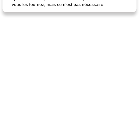
vous les tournez, mais ce n'est pas nécessaire.
quinoa petit déjeuner méditerranéen
poitrines de poulet grillées de jenny