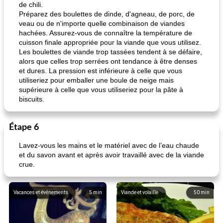
de chili.
Préparez des boulettes de dinde, d'agneau, de porc, de
veau ou de n'importe quelle combinaison de viandes
pois chiches rôtis aux épices
amandes au cheddar rôti
hachées. Assurez-vous de connaître la température de
cuisson finale appropriée pour la viande que vous utilisez.
Les boulettes de viande trop tassées tendent à se défaire,
alors que celles trop serrées ont tendance à être denses
et dures. La pression est inférieure à celle que vous
utiliseriez pour emballer une boule de neige mais
supérieure à celle que vous utiliseriez pour la pâte à
biscuits.
Étape 6
Lavez-vous les mains et le matériel avec de l’eau chaude
et du savon avant et après avoir travaillé avec de la viande
crue.
Vacances et événements
5
min
Viande et volaille
50
min