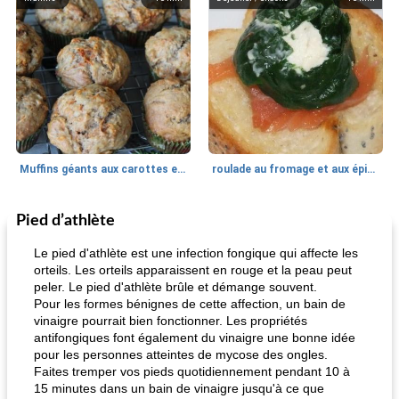
Muffins géants aux carottes et à la banane de Nif
roulade au fromage et aux épinards
Pied d’athlète
Marques de confiance: recettes et
30
min
Viande et volaille
55
min
astuces
Le pied d'athlète est une infection fongique qui affecte les
orteils. Les orteils apparaissent en rouge et la peau peut
peler. Le pied d'athlète brûle et démange souvent.
Pour les formes bénignes de cette affection, un bain de
vinaigre pourrait bien fonctionner. Les propriétés
antifongiques font également du vinaigre une bonne idée
pour les personnes atteintes de mycose des ongles.
Faites tremper vos pieds quotidiennement pendant 10 à
15 minutes dans un bain de vinaigre jusqu'à ce que
fiesta tostadas
le méga's jopp joes