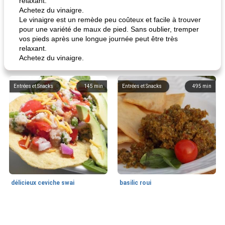
relaxant.
Achetez du vinaigre.
Le vinaigre est un remède peu coûteux et facile à trouver
pour une variété de maux de pied. Sans oublier, tremper
vos pieds après une longue journée peut être très
relaxant.
Achetez du vinaigre.
Entrées et Snacks
145
min
Entrées et Snacks
495
min
délicieux ceviche swai
basilic roui
Déjeuner / Snacks
65
min
30
min