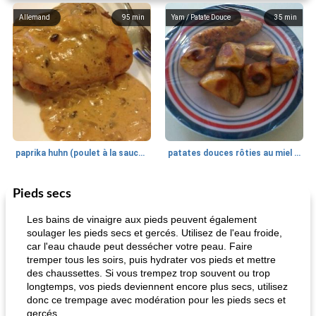
Allemand
95
min
Yam / Patate Douce
35
min
paprika huhn (poulet à la sauce paprika).
patates douces rôties au miel / kumara
Pieds secs
Petit déjeuner et brunch
25
min
Viande et volaille
45
min
Les bains de vinaigre aux pieds peuvent également
soulager les pieds secs et gercés. Utilisez de l'eau froide,
car l'eau chaude peut dessécher votre peau. Faire
tremper tous les soirs, puis hydrater vos pieds et mettre
des chaussettes. Si vous trempez trop souvent ou trop
longtemps, vos pieds deviennent encore plus secs, utilisez
donc ce trempage avec modération pour les pieds secs et
gercés.