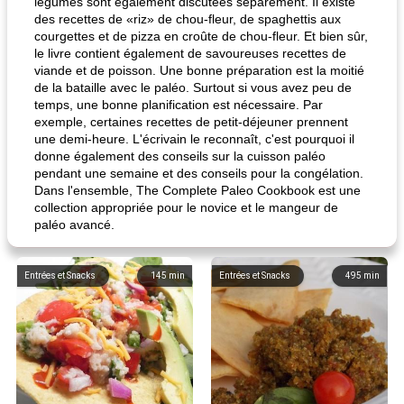
légumes sont également discutées séparément. Il existe
des recettes de «riz» de chou-fleur, de spaghettis aux
courgettes et de pizza en croûte de chou-fleur. Et bien sûr,
le livre contient également de savoureuses recettes de
viande et de poisson. Une bonne préparation est la moitié
de la bataille avec le paléo. Surtout si vous avez peu de
temps, une bonne planification est nécessaire. Par
exemple, certaines recettes de petit-déjeuner prennent
une demi-heure. L'écrivain le reconnaît, c'est pourquoi il
donne également des conseils sur la cuisson paléo
pendant une semaine et des conseils pour la congélation.
Dans l'ensemble, The Complete Paleo Cookbook est une
collection appropriée pour le novice et le mangeur de
paléo avancé.
Entrées et Snacks
145
min
Entrées et Snacks
495
min