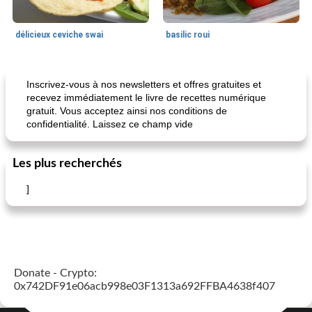
délicieux ceviche swai
basilic roui
Déjeuner / Snacks
65
min
30
min
Inscrivez-vous à nos newsletters et offres gratuites et
recevez immédiatement le livre de recettes numérique
gratuit. Vous acceptez ainsi nos conditions de
confidentialité. Laissez ce champ vide
Les plus recherchés
]
pois chiches rôtis aux épices
amandes au cheddar rôti
Donate - Crypto:
0x742DF91e06acb998e03F1313a692FFBA4638f407