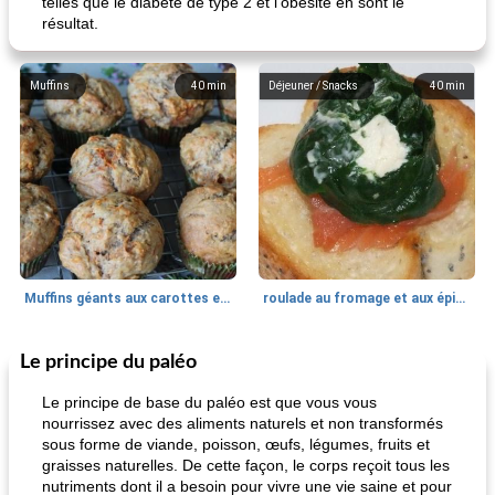
telles que le diabète de type 2 et l'obésité en sont le
résultat.
Muffins
40
min
Déjeuner / Snacks
40
min
Muffins géants aux carottes et à la banane de Nif
roulade au fromage et aux épinards
Le principe du paléo
Marques de confiance: recettes et
30
min
Viande et volaille
55
min
astuces
Le principe de base du paléo est que vous vous
nourrissez avec des aliments naturels et non transformés
sous forme de viande, poisson, œufs, légumes, fruits et
graisses naturelles. De cette façon, le corps reçoit tous les
nutriments dont il a besoin pour vivre une vie saine et pour