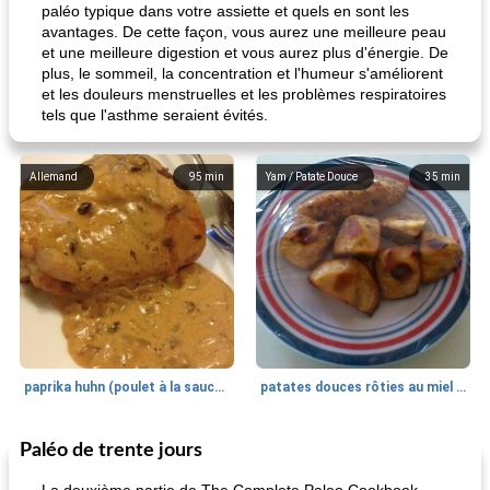
paléo typique dans votre assiette et quels en sont les
avantages. De cette façon, vous aurez une meilleure peau
et une meilleure digestion et vous aurez plus d'énergie. De
plus, le sommeil, la concentration et l'humeur s'améliorent
et les douleurs menstruelles et les problèmes respiratoires
tels que l'asthme seraient évités.
Allemand
95
min
Yam / Patate Douce
35
min
paprika huhn (poulet à la sauce paprika).
patates douces rôties au miel / kumara
Paléo de trente jours
Petit déjeuner et brunch
25
min
Viande et volaille
45
min