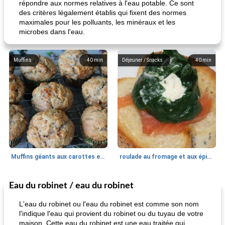
répondre aux normes relatives à l'eau potable. Ce sont
des critères légalement établis qui fixent des normes
maximales pour les polluants, les minéraux et les
microbes dans l'eau.
Muffins
40
min
Déjeuner / Snacks
40
min
Muffins géants aux carottes et à la banane de Nif
roulade au fromage et aux épinards
Eau du robinet / eau du robinet
Marques de confiance: recettes et
30
min
Viande et volaille
55
min
astuces
L'eau du robinet ou l'eau du robinet est comme son nom
l'indique l'eau qui provient du robinet ou du tuyau de votre
maison. Cette eau du robinet est une eau traitée qui