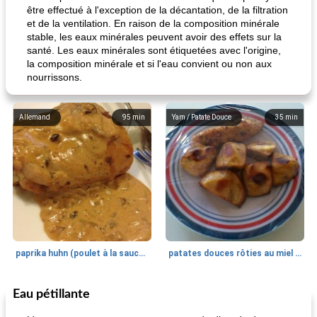
être effectué à l'exception de la décantation, de la filtration
et de la ventilation. En raison de la composition minérale
stable, les eaux minérales peuvent avoir des effets sur la
santé. Les eaux minérales sont étiquetées avec l'origine,
la composition minérale et si l'eau convient ou non aux
nourrissons.
Allemand
95
min
Yam / Patate Douce
35
min
paprika huhn (poulet à la sauce paprika).
patates douces rôties au miel / kumara
Eau pétillante
Petit déjeuner et brunch
25
min
Viande et volaille
45
min