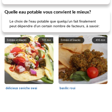
Quelle eau potable vous convient le mieux?
Le choix de l'eau potable que quelqu'un fait finalement
peut dépendre d'un certain nombre de facteurs, à savoir:
Entrées et Snacks
145
min
Entrées et Snacks
495
min
délicieux ceviche swai
basilic roui
Déjeuner / Snacks
65
min
30
min