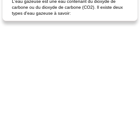
L'eau gazeuse est une eau contenant du dioxyde de
carbone ou du dioxyde de carbone (CO2). Il existe deux
types d'eau gazeuse à savoir:
quinoa petit déjeuner méditerranéen
poitrines de poulet grillées de jenny