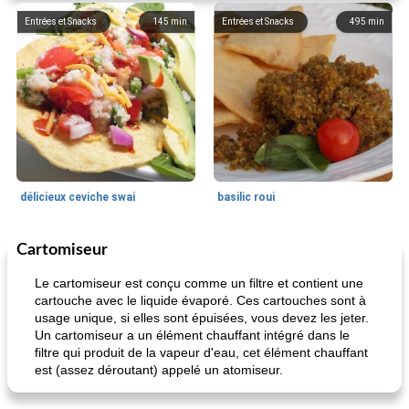
Entrées et Snacks
145
min
Entrées et Snacks
495
min
délicieux ceviche swai
basilic roui
Cartomiseur
Déjeuner / Snacks
65
min
30
min
Le cartomiseur est conçu comme un filtre et contient une
cartouche avec le liquide évaporé. Ces cartouches sont à
usage unique, si elles sont épuisées, vous devez les jeter.
Un cartomiseur a un élément chauffant intégré dans le
filtre qui produit de la vapeur d'eau, cet élément chauffant
est (assez déroutant) appelé un atomiseur.