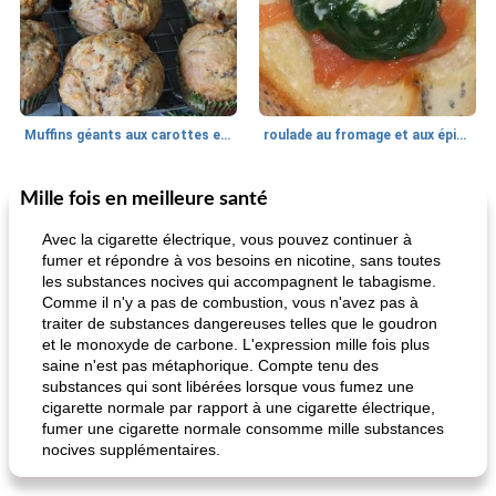
Muffins géants aux carottes et à la banane de Nif
roulade au fromage et aux épinards
Mille fois en meilleure santé
Marques de confiance: recettes et
30
min
Viande et volaille
55
min
astuces
Avec la cigarette électrique, vous pouvez continuer à
fumer et répondre à vos besoins en nicotine, sans toutes
les substances nocives qui accompagnent le tabagisme.
Comme il n'y a pas de combustion, vous n'avez pas à
traiter de substances dangereuses telles que le goudron
et le monoxyde de carbone. L'expression mille fois plus
saine n'est pas métaphorique. Compte tenu des
substances qui sont libérées lorsque vous fumez une
cigarette normale par rapport à une cigarette électrique,
fiesta tostadas
le méga's jopp joes
fumer une cigarette normale consomme mille substances
nocives supplémentaires.