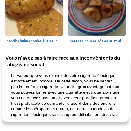
paprika huhn (poulet à la sauce paprika).
patates douces rôties au miel / kumara
Vous n'avez pas à faire face aux inconvénients du
Petit déjeuner et brunch
25
min
Viande et volaille
45
min
tabagisme social
La vapeur que vous expirez de votre cigarette électrique
est totalement inodore. De cette façon, vous ne sentez
pas la fumée de cigarette. Un autre gros avantage est que
vous pouvez fumer avec une cigarette électrique alors que
vous ne pouvez pas fumer avec des cigarettes normales.
Il est préférable de demander d'abord dans des endroits
comme les aéroports et autres, car certains modèles de
cigarettes électriques se distinguent difficilement des vrais!
quinoa petit déjeuner méditerranéen
poitrines de poulet grillées de jenny