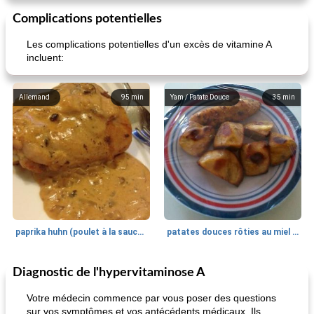
Complications potentielles
Les complications potentielles d'un excès de vitamine A
incluent:
Allemand
95
min
Yam / Patate Douce
35
min
paprika huhn (poulet à la sauce paprika).
patates douces rôties au miel / kumara
Diagnostic de l'hypervitaminose A
Petit déjeuner et brunch
25
min
Viande et volaille
45
min
Votre médecin commence par vous poser des questions
sur vos symptômes et vos antécédents médicaux. Ils