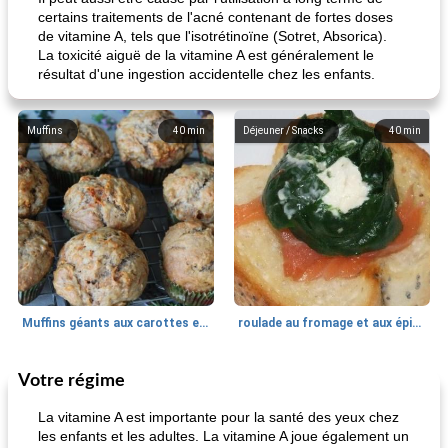
certains traitements de l'acné contenant de fortes doses
de vitamine A, tels que l'isotrétinoïne (Sotret, Absorica).
La toxicité aiguë de la vitamine A est généralement le
résultat d'une ingestion accidentelle chez les enfants.
Muffins
40
min
Déjeuner / Snacks
40
min
Muffins géants aux carottes et à la banane de Nif
roulade au fromage et aux épinards
Votre régime
Marques de confiance: recettes et
30
min
Viande et volaille
55
min
astuces
La vitamine A est importante pour la santé des yeux chez
les enfants et les adultes. La vitamine A joue également un