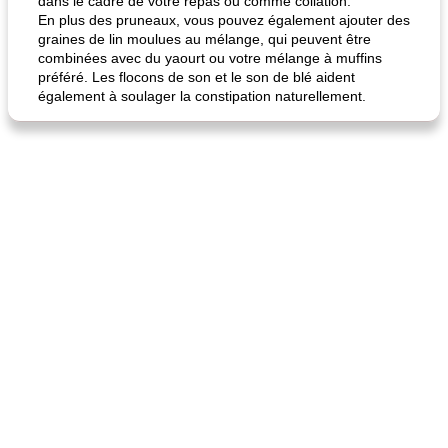
dans le cadre de votre repas ou comme collation.
En plus des pruneaux, vous pouvez également ajouter des
quinoa petit déjeuner méditerranéen
poitrines de poulet grillées de jenny
graines de lin moulues au mélange, qui peuvent être
combinées avec du yaourt ou votre mélange à muffins
préféré. Les flocons de son et le son de blé aident
également à soulager la constipation naturellement.