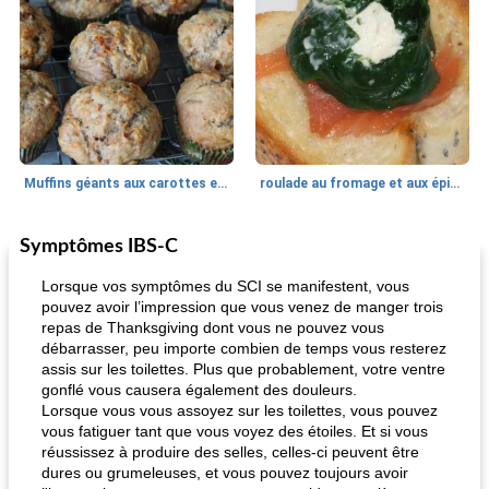
Muffins géants aux carottes et à la banane de Nif
roulade au fromage et aux épinards
Symptômes IBS-C
Marques de confiance: recettes et
30
min
Viande et volaille
55
min
astuces
Lorsque vos symptômes du SCI se manifestent, vous
pouvez avoir l’impression que vous venez de manger trois
repas de Thanksgiving dont vous ne pouvez vous
débarrasser, peu importe combien de temps vous resterez
assis sur les toilettes. Plus que probablement, votre ventre
gonflé vous causera également des douleurs.
Lorsque vous vous assoyez sur les toilettes, vous pouvez
vous fatiguer tant que vous voyez des étoiles. Et si vous
réussissez à produire des selles, celles-ci peuvent être
fiesta tostadas
le méga's jopp joes
dures ou grumeleuses, et vous pouvez toujours avoir