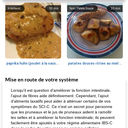
Allemand
95
min
Yam / Patate Douce
35
min
paprika huhn (poulet à la sauce paprika).
patates douces rôties au miel / kumara
Mise en route de votre système
Petit déjeuner et brunch
25
min
Viande et volaille
45
min
Lorsqu'il est question d'améliorer la fonction intestinale,
l'ajout de fibres aide définitivement. Cependant, l'ajout
d'aliments laxatifs peut aider à atténuer certains de vos
symptômes du SCI-C. Ce n’est un secret pour personne
que les pruneaux et le jus de pruneaux aident à ramollir
les selles et à améliorer la fonction intestinale; ils peuvent
facilement être ajoutés à votre régime alimentaire IBS-C