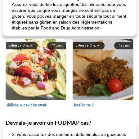
Assurez-vous de lire les étiquettes des aliments pour vous
assurer que ce que vous mangez ne contient pas de
gluten. Vous pouvez manger en toute sécurité tout aliment
étiqueté sans gluten en raison des réglementations
établies par la Food and Drug Administration.
Entrées et Snacks
145
min
Entrées et Snacks
495
min
délicieux ceviche swai
basilic roui
Devrais-je avoir un FODMAP bas?
Déjeuner / Snacks
65
min
30
min
Si vous ressentez des douleurs abdominales ou gazeuses