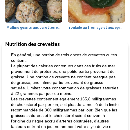
Muffins géants aux carottes et à la banane de Nif
roulade au fromage et aux épinards
Nutrition des crevettes
Marques de confiance: recettes et
30
min
Viande et volaille
55
min
astuces
En général, une portion de trois onces de crevettes cuites
contient:
La plupart des calories contenues dans ces fruits de mer
proviennent de protéines, une petite partie provenant de
graisse. Une portion de crevette ne contient presque pas
de graisse, une infime partie provenant de graisse
saturée. Limitez votre consommation de graisses saturées
à 22 grammes par jour ou moins.
Les crevettes contiennent également 165,8 milligrammes
fiesta tostadas
le méga's jopp joes
de cholestérol par portion, soit plus de la moitié de la limite
recommandée de 300 milligrammes par jour. Bien que les
graisses saturées et le cholestérol soient souvent à
l'origine du risque accru d'artères obstruées, d'autres
facteurs entrent en jeu, notamment votre style de vie et