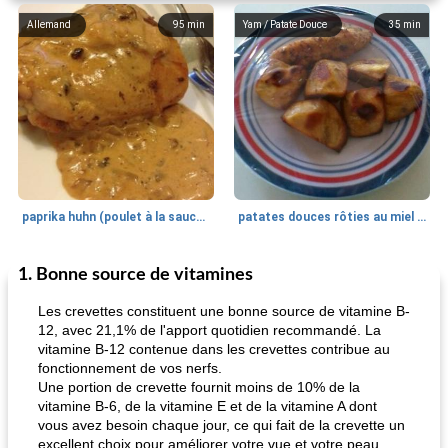
Allemand
95
min
Yam / Patate Douce
35
min
paprika huhn (poulet à la sauce paprika).
patates douces rôties au miel / kumara
1. Bonne source de vitamines
Petit déjeuner et brunch
25
min
Viande et volaille
45
min
Les crevettes constituent une bonne source de vitamine B-
12, avec 21,1% de l'apport quotidien recommandé. La
vitamine B-12 contenue dans les crevettes contribue au
fonctionnement de vos nerfs.
Une portion de crevette fournit moins de 10% de la
vitamine B-6, de la vitamine E et de la vitamine A dont
vous avez besoin chaque jour, ce qui fait de la crevette un
excellent choix pour améliorer votre vue et votre peau.