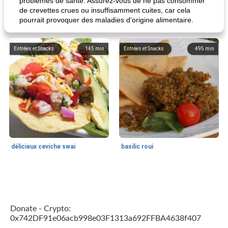
problèmes de santé. Assurez-vous de ne pas consommer
de crevettes crues ou insuffisamment cuites, car cela
pourrait provoquer des maladies d'origine alimentaire.
Entrées et Snacks
145
min
Entrées et Snacks
495
min
délicieux ceviche swai
basilic roui
Déjeuner / Snacks
65
min
30
min
Donate - Crypto:
0x742DF91e06acb998e03F1313a692FFBA4638f407