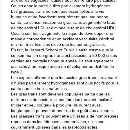
aux huiles végétales liquides pour les rendre plus solides.
On les appelle aussi huiles partiellement hydrogénées.
Les graisses trans ne sont pas essentielles à la vie
humaine et ne favorisent assurément pas une bonne
santé. La consommation de gras trans augmente le taux
de cholestérol LDL et diminue le taux de cholestérol HDL;
Ceci, à son tour, augmente le risque de développer une
maladie coronarienne et un accident vasculaire cérébral
environ trois fois plus élevé que les autres graisses.
En fait, la Harvard School of Public Health estime que la
consommation de gras trans est associée à 50 000 crises
cardiaques mortelles chaque année. Ils sont également
associés à un risque accru de développer un diabète de
type 2.
Les experts affirment que les acides gras trans provenant
d’huiles partiellement hydrogénées sont plus nocifs pour la
santé que les huiles naturelles.
Les gras trans sont devenus populaires parce que les
entreprises du secteur alimentaire les trouvent faciles à
utiliser et peu coûteux à produire. Ils durent aussi
longtemps et peuvent donner un bon goût aux aliments.
Les graisses trans pouvant être utilisées à de nombreuses
reprises dans les friteuses commerciales, elles sont
couramment utilisées dans les fast-foods et les