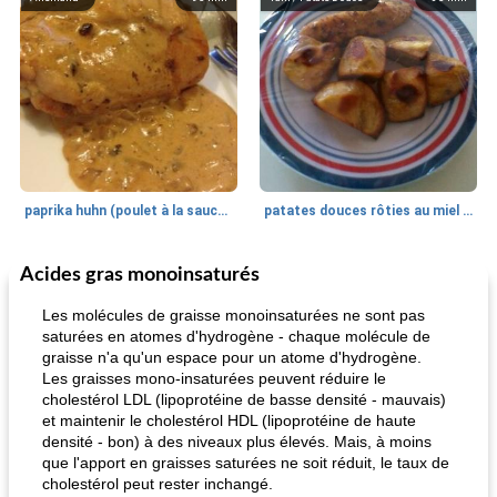
paprika huhn (poulet à la sauce paprika).
patates douces rôties au miel / kumara
Acides gras monoinsaturés
Petit déjeuner et brunch
25
min
Viande et volaille
45
min
Les molécules de graisse monoinsaturées ne sont pas
saturées en atomes d'hydrogène - chaque molécule de
graisse n'a qu'un espace pour un atome d'hydrogène.
Les graisses mono-insaturées peuvent réduire le
cholestérol LDL (lipoprotéine de basse densité - mauvais)
et maintenir le cholestérol HDL (lipoprotéine de haute
densité - bon) à des niveaux plus élevés. Mais, à moins
que l'apport en graisses saturées ne soit réduit, le taux de
cholestérol peut rester inchangé.
quinoa petit déjeuner méditerranéen
poitrines de poulet grillées de jenny