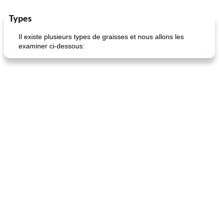
Types
Marques de confiance: recettes et
30
min
Viande et volaille
55
min
astuces
Il existe plusieurs types de graisses et nous allons les
examiner ci-dessous:
fiesta tostadas
le méga's jopp joes