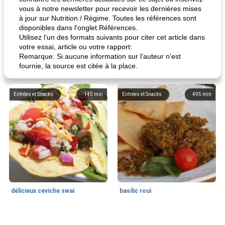
vous à notre newsletter pour recevoir les dernières mises
à jour sur Nutrition / Régime. Toutes les références sont
disponibles dans l'onglet Références.
Utilisez l’un des formats suivants pour citer cet article dans
votre essai, article ou votre rapport:
Remarque: Si aucune information sur l'auteur n'est
fournie, la source est citée à la place.
Entrées et Snacks
145
min
Entrées et Snacks
495
min
délicieux ceviche swai
basilic roui
Déjeuner / Snacks
65
min
30
min