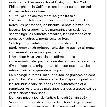
restaurants. Plusieurs villes et États, dont New York,
Philadelphie et la Californie, ont interdit ou sont en train
d'interdire les gras trans.
Où trouve-t-on couramment les gras trans?
Les aliments frits, tels que les frites, les beignets, les
tartes, les pâtisseries, les biscuits, la pâte à pizza, les
biscuits, les craquelins, les margarines en stick, les
shortenings, les aliments emballés, les fast foods et de
nombreux autres aliments cuits au four.
Si l'étiquetage nutritionnel comprend des huiles
partiellement hydrogénées, cela signifie que les aliments
contiennent des acides gras trans.
L'American Heart Association affirme que la
consommation de gras trans ne devrait pas dépasser 5 à
6% de l'apport calorique total, bien que toute quantité,
même minime, augmente le risque.
Le message à retenir est que toutes les graisses ne sont
pas égales. Rester informé et lire les étiquettes peut aider
les individus à faire de bons choix alimentaires et à
remplacer les graisses malsaines par des graisses saines
et des plantes fibreuses.
Dernière mise à jour de l'article le jeudi 22 juin 2017.
Visitez notre page de catégorie Nutrition / Régime pour
connaître les dernières actualités sur ce sujet ou inscrivez-